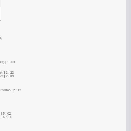
4)
it) | 1 : 03
en | 1 : 22
“ | 2 : 09
mortua | 2 : 12
| 5 : 02
| 6 : 31