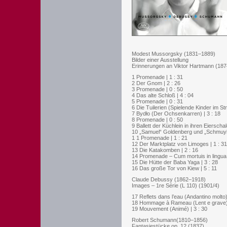
Modest Mussorgsky (1831–1889)
Bilder einer Ausstellung
Erinnerungen an Viktor Hartmann (187
1 Promenade | 1 : 31
2 Der Gnom | 2 : 26
3 Promenade | 0 : 50
4 Das alte Schloß | 4 : 04
5 Promenade | 0 : 31
6 Die Tuilerien (Spielende Kinder im Stre
7 Bydło (Der Ochsenkarren) | 3 : 18
8 Promenade | 0 : 50
9 Ballett der Küchlein in ihren Eierschal
10 „Samuel“ Goldenberg und „Schmuyle
1 1 Promenade | 1 : 21
12 Der Marktplatz von Limoges | 1 : 31
13 Die Katakomben | 2 : 16
14 Promenade – Cum mortuis in lingua 
15 Die Hütte der Baba Yaga | 3 : 28
16 Das große Tor von Kiew | 5 : 11
Claude Debussy (1862–1918)
Images – 1re Série (L 110) (1901/4)
17 Reflets dans l’eau (Andantino molto) 
18 Hommage à Rameau (Lent e grave) 
19 Mouvement (Animé) | 3 : 30
Robert Schumann(1810–1856)
Fantasiestücke op. 12 (1837)