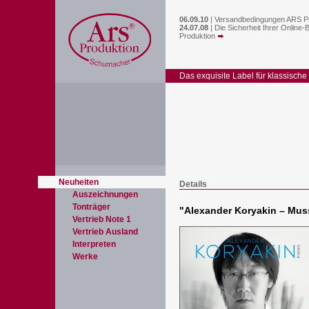
06.09.10
|
Versandbedingungen ARS P
24.07.08
|
Die Sicherheit Ihrer Online-
Produktion
Das exquisite Label für klassische
Neuheiten
Details
Auszeichnungen
Tonträger
"
Alexander Koryakin – Mu
Vertrieb Note 1
Vertrieb Ausland
Interpreten
Werke