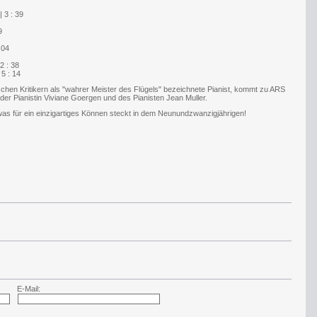
 3 : 39
9
 04
2 : 38
5 : 14
chen Kritikern als "wahrer Meister des Flügels" bezeichnete Pianist, kommt zu ARS
der Pianistin Viviane Goergen und des Pianisten Jean Muller.
 was für ein einzigartiges Können steckt in dem Neunundzwanzigjährigen!
E-Mail: