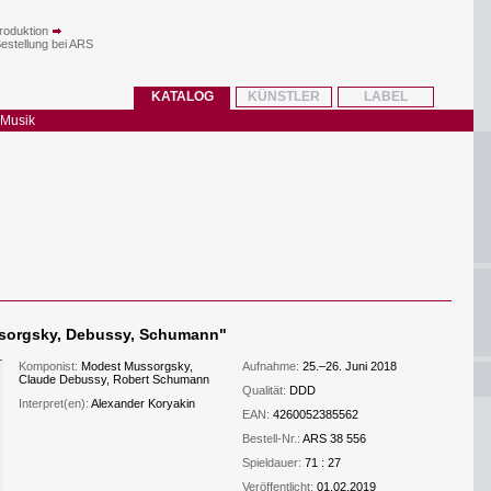
roduktion
Bestellung bei ARS
KATALOG
KÜNSTLER
LABEL
 Musik
ssorgsky, Debussy, Schumann
"
Komponist:
Modest Mussorgsky,
Aufnahme:
25.–26. Juni 2018
Claude Debussy, Robert Schumann
Qualität:
DDD
Interpret(en):
Alexander Koryakin
EAN:
4260052385562
Bestell-Nr.:
ARS 38 556
Spieldauer:
71 : 27
Veröffentlicht:
01.02.2019