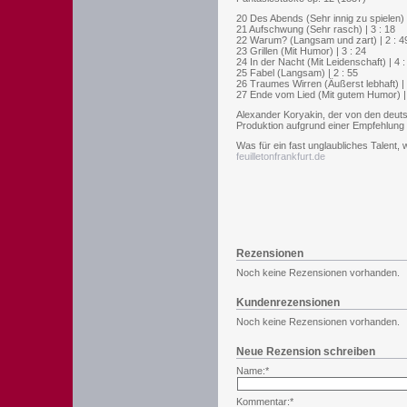
20 Des Abends (Sehr innig zu spielen) |
21 Aufschwung (Sehr rasch) | 3 : 18
22 Warum? (Langsam und zart) | 2 : 4
23 Grillen (Mit Humor) | 3 : 24
24 In der Nacht (Mit Leidenschaft) | 4 :
25 Fabel (Langsam) | 2 : 55
26 Traumes Wirren (Äußerst lebhaft) | 
27 Ende vom Lied (Mit gutem Humor) | 
Alexander Koryakin, der von den deuts
Produktion aufgrund einer Empfehlung 
Was für ein fast unglaubliches Talent,
feuilletonfrankfurt.de
Rezensionen
Noch keine Rezensionen vorhanden.
Kundenrezensionen
Noch keine Rezensionen vorhanden.
Neue Rezension schreiben
Name:*
Kommentar:*