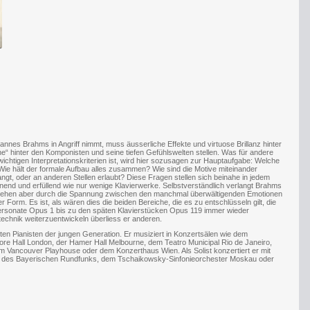
annes Brahms in Angriff nimmt, muss äusserliche Effekte und virtuose Brillanz hinter
ihe“ hinter den Komponisten und seine tiefen Gefühlswelten stellen. Was für andere
chtigen Interpretationskriterien ist, wird hier sozusagen zur Hauptaufgabe: Welche
ie hält der formale Aufbau alles zusammen? Wie sind die Motive miteinander
langt, oder an anderen Stellen erlaubt? Diese Fragen stellen sich beinahe in jedem
end und erfüllend wie nur wenige Klavierwerke. Selbstverständlich verlangt Brahms
ntstehen aber durch die Spannung zwischen den manchmal überwältigenden Emotionen
Form. Es ist, als wären dies die beiden Bereiche, die es zu entschlüsseln gilt, die
ersonate Opus 1 bis zu den späten Klavierstücken Opus 119 immer wieder
rtechnik weiterzuentwickeln überliess er anderen.
gsten Pianisten der jungen Generation. Er musiziert in Konzertsälen wie dem
 Hall London, der Hamer Hall Melbourne, dem Teatro Municipal Rio de Janeiro,
m Vancouver Playhouse oder dem Konzerthaus Wien. Als Solist konzertiert er mit
r des Bayerischen Rundfunks, dem Tschaikowsky-Sinfonieorchester Moskau oder