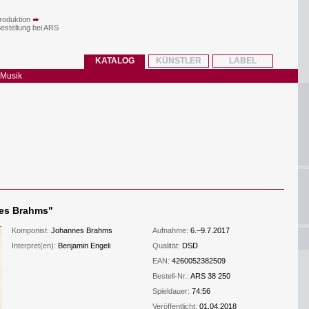
roduktion
Bestellung bei ARS
KATALOG
KÜNSTLER
LABEL
 Musik
nes Brahms
"
Komponist:
Johannes Brahms
Aufnahme:
6.–9.7.2017
Interpret(en):
Benjamin Engeli
Qualität:
DSD
EAN:
4260052382509
Bestell-Nr.:
ARS 38 250
Spieldauer:
74:56
Veröffentlicht:
01.04.2018