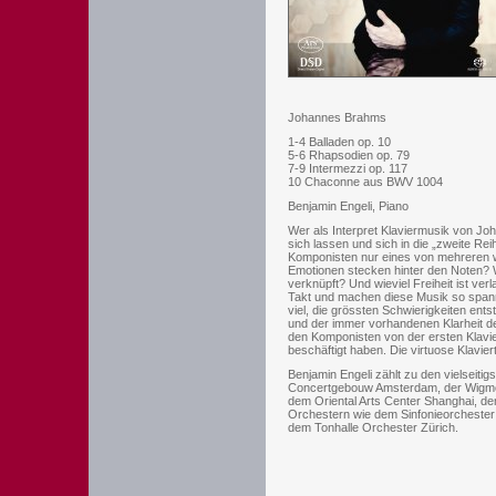
Johannes Brahms
1-4 Balladen op. 10
5-6 Rhapsodien op. 79
7-9 Intermezzi op. 117
10 Chaconne aus BWV 1004
Benjamin Engeli, Piano
Wer als Interpret Klaviermusik von Joh
sich lassen und sich in die „zweite Re
Komponisten nur eines von mehreren wi
Emotionen stecken hinter den Noten? W
verknüpft? Und wieviel Freiheit ist ver
Takt und machen diese Musik so spann
viel, die grössten Schwierigkeiten e
und der immer vorhandenen Klarheit der 
den Komponisten von der ersten Klavi
beschäftigt haben. Die virtuose Klavie
Benjamin Engeli zählt zu den vielseiti
Concertgebouw Amsterdam, der Wigmore
dem Oriental Arts Center Shanghai, de
Orchestern wie dem Sinfonieorcheste
dem Tonhalle Orchester Zürich.