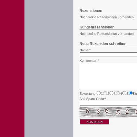
Rezensionen
Noch keine Rezensionen vorhanden.
Kundenrezensionen
Noch keine Rezensionen vorhanden.
Neue Rezension schreiben
Name:*
Kommentar:*
Bewertung:
1
2
3
4
5
Ke
Anti-Spam-Code:*
ABSENDEN