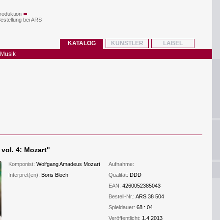
roduktion
Bestellung bei ARS
KATALOG
KÜNSTLER
LABEL
 Musik
vol. 4: Mozart
"
Komponist:
Wolfgang Amadeus Mozart
Aufnahme:
Interpret(en):
Boris Bloch
Qualität:
DDD
EAN:
4260052385043
Bestell-Nr.:
ARS 38 504
Spieldauer:
68 : 04
Veröffentlicht:
1.4.2013