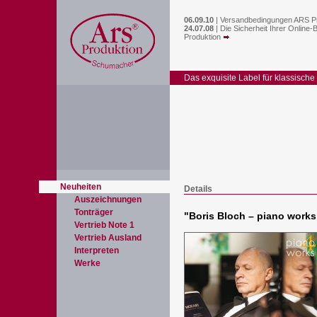
06.09.10
|
Versandbedingungen ARS P
24.07.08
|
Die Sicherheit Ihrer Online-
Produktion
Das exquisite Label für klassische
Neuheiten
Details
Auszeichnungen
Tonträger
"
Boris Bloch – piano works 
Vertrieb Note 1
Vertrieb Ausland
Interpreten
Werke