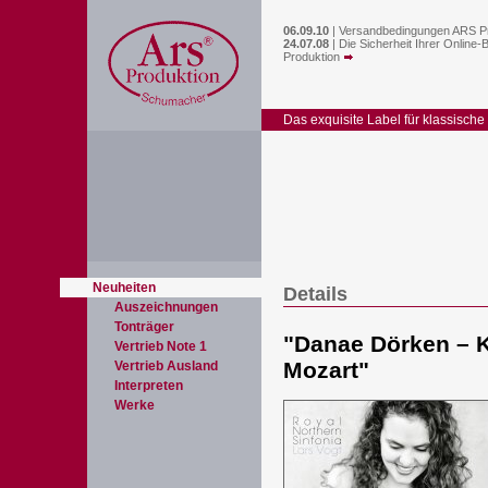
06.09.10
|
Versandbedingungen ARS P
24.07.08
|
Die Sicherheit Ihrer Online-
Produktion
Das exquisite Label für klassische
Neuheiten
Details
Auszeichnungen
Tonträger
"
Danae Dörken – 
Vertrieb Note 1
Mozart
"
Vertrieb Ausland
Interpreten
Werke