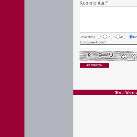
Kommentar:*
Bewertung:
1
2
3
4
5
Ke
Anti-Spam-Code:*
ABSENDEN
Start
|
Widerr