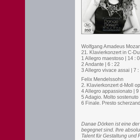
Wolfgang Amadeus Mozar
21. Klavierkonzert in C-D
1 Allegro maestoso | 14 : 
2 Andante | 6 : 22
3 Allegro vivace assai | 7 :
Felix Mendelssohn
2. Klavierkonzert d-Moll op
4 Allegro appassionato | 9 
5 Adagio. Molto sostenuto |
6 Finale. Presto scherzando
Danae Dörken ist eine der
begegnet sind. Ihre absol
Talent für Gestaltung und