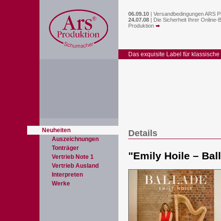
06.09.10
|
Versandbedingungen ARS P
24.07.08
|
Die Sicherheit Ihrer Online-
Produktion
Das exquisite Label für klassische
Neuheiten
Details
Auszeichnungen
Tonträger
"
Emily Hoile – Bal
Vertrieb Note 1
Vertrieb Ausland
Interpreten
Werke