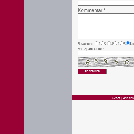
Kommentar:*
Bewertung:
1
2
3
4
5
Ke
Anti-Spam-Code:*
ABSENDEN
Start
|
Widerr