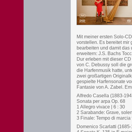
Mit meiner ersten Solo-CD
vorstellen. Es bereitet mi
bearbeiten und damit das 
erweitern: J.S. Bachs Tocc
Dur erleben mit dieser CD 
von C. Debussy soll die g
die Harfenmusik hatte, un
zwei großartigen Originalk
gespielte Harfensonate vo
Fantasie von A. Zabel. Emi
Alfredo Casella (1883-194
Sonata per arpa Op. 68
1 Allegro vivace | 6 : 30
2 Sarabande: Grave, solenn
3 Finale: Tempo di marcia v
Domenico Scarlatti (1685