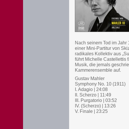
Nach seinem Tod im Jahr 1
einer Mini-Partitur von S
radikales Kollektiv aus „S
führt Michelle Castellettis
Musik, die jemals geschrie
Kammerensemble auf.
Gustav Mahler
Symphony No. 10 (1911)
I. Adagio | 24:08
II. Scherzo | 11:49
III. Purgatorio | 03:52
IV. (Scherzo) | 13:26
V. Finale | 23:25