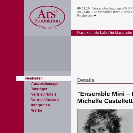
06.09.10
|
Versandbedingungen ARS P
24.07.08
|
Die Sicherheit Ihrer Online-
Produktion
Das exquisite Label für klassische
Neuheiten
Details
Auszeichnungen
Tonträger
"
Ensemble Mini – M
Vertrieb Note 1
Michelle Castellett
Vertrieb Ausland
Interpreten
Werke