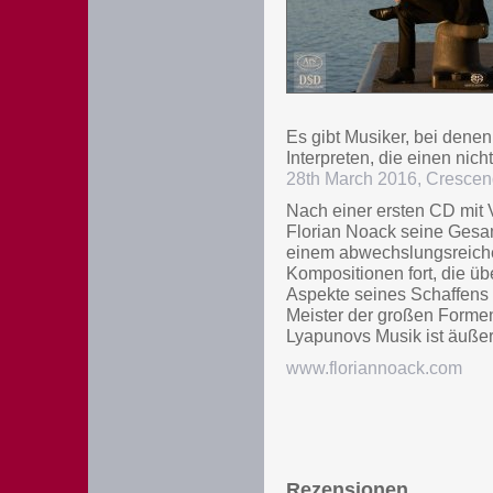
Es gibt Musiker, bei denen
Interpreten, die einen nich
28th March 2016, Cresce
Nach einer ersten CD mit 
Florian Noack seine Gesa
einem abwechslungsreiche
Kompositionen fort, die ü
Aspekte seines Schaffens 
Meister der großen Formen,
Lyapunovs Musik ist äußerst
www.floriannoack.com
Rezensionen