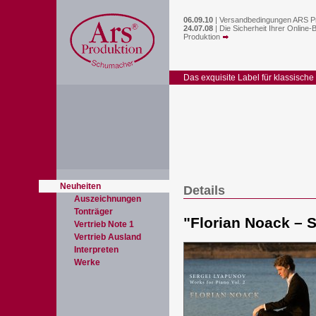
06.09.10
|
Versandbedingungen ARS P
24.07.08
|
Die Sicherheit Ihrer Online-
Produktion
Das exquisite Label für klassische
Neuheiten
Details
Auszeichnungen
Tonträger
"
Florian Noack – 
Vertrieb Note 1
Vertrieb Ausland
Interpreten
Werke