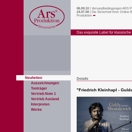
06.09.10
|
Versandbedingungen ARS P
24.07.08
|
Die Sicherheit Ihrer Online-
Produktion
Das exquisite Label für klassische
Neuheiten
Details
Auszeichnungen
Tonträger
"
Friedrich Kleinhapl - Gul
Vertrieb Note 1
Vertrieb Ausland
Interpreten
Werke