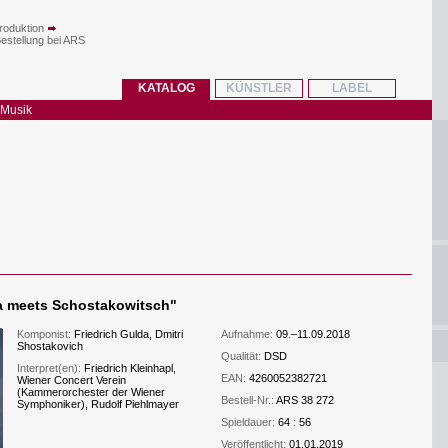
roduktion
Bestellung bei ARS
KATALOG
KÜNSTLER
LABEL
 Musik
da meets Schostakowitsch
"
Komponist:
Friedrich Gulda, Dmitri
Aufnahme:
09.–11.09.2018
Shostakovich
Qualität:
DSD
Interpret(en):
Friedrich Kleinhapl,
EAN:
4260052382721
Wiener Concert Verein
(Kammerorchester der Wiener
Bestell-Nr.:
ARS 38 272
Symphoniker), Rudolf Piehlmayer
Spieldauer:
64 : 56
Veröffentlicht:
01.01.2019