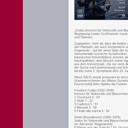
„Gulda (Konzert für Violoncello und Bl
Begegnung zweier Großmeister musikali
und Toleranz.
Zugegeben, mehr als dass die beiden z
den Pianisten, der auch komponierte u
Gegenpole – auf der einen Seite der nu
monumentale russische Symphoniker; hi
klassischen Konzertlebens anrennt, dor
Nacktauftritten, dem Besuch seiner ei
aus dem Konzertsaal – bis nur noch di
der Suche nach Anerkennung und Schut
bereits seine 2. Symphonie dem 10. J
Diese SACD wurde produziert im tonz
(Kammerorchester der Wiener Symphonike
Expressivität beim Spielen die Funken s
Friedrich Gulda (1930–2000)
Konzert für Violoncello und Blasorches
1 Ouverture 5 : 03
2 Idylle 7 : 22
3 Cadenza 5 : 57
4 Menuett 3 : 58
5 Finale alla marcia 6 : 54
Dmitri Shostakovich (1906–1975)
Suites für Violoncello und Blasorcheste
arr. Alexander Wagendristel
6 Walzer aus der Suite Nr.1 für Jazzor