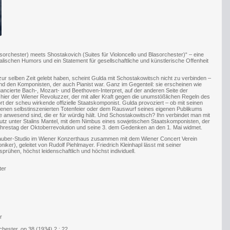
asorchester) meets Shostakovich (Suites für Violoncello und Blasorchester)“ – eine
schen Humors und ein Statement für gesellschaftliche und künstlerische Offenheit
ur selben Zeit gelebt haben, scheint Gulda mit Schostakowitsch nicht zu verbinden –
nd den Komponisten, der auch Pianist war. Ganz im Gegenteil: sie erscheinen wie
ancierte Bach-, Mozart- und Beethoven-Interpret, auf der anderen Seite der
er der Wiener Revoluzzer, der mit aller Kraft gegen die unumstößlichen Regeln des
t der scheu wirkende offizielle Staatskomponist. Gulda provoziert – ob mit seinen
genen selbstinszenierten Totenfeier oder dem Rauswurf seines eigenen Publikums
e anwesend sind, die er für würdig hält. Und Schostakowitsch? Ihn verbindet man mit
z unter Stalins Mantel, mit dem Nimbus eines sowjetischen Staatskomponisten, der
ahrestag der Oktoberrevolution und seine 3. dem Gedenken an den 1. Mai widmet.
auber-Studio im Wiener Konzerthaus zusammen mit dem Wiener Concert Verein
r), geleitet von Rudolf Piehlmayer. Friedrich Kleinhapl lässt mit seiner
prühen, höchst leidenschaftlich und höchst individuell.
ter
r
chester, op.38 (1934) 2 : 22