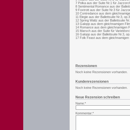
7 Polka aus der Suite Nr.1 für Jazzorch
8 Sentimental Romance aus der Balletts
9 Foxtrott aus der Suite Nr.3 für Jazzo
10 Contredance aus dem gleichnamigen
11 Elegie aus der Ballettsuite Nr.3, op.
12 Spring Waltz aus der Ballettsuite Nr
13 Galopp aus dem gleichnamigen Film 
14 Romance aus dem gleichnamigen Fil
15 Marsch aus der Suite für Varietéorc
16 Galopp aus der Ballettsuite Nr.3, op
17 Folk Feast aus dem gleichnamigen F
Rezensionen
Noch keine Rezensionen vorhanden.
Kundenrezensionen
Noch keine Rezensionen vorhanden.
Neue Rezension schreiben
Name:*
Kommentar:*