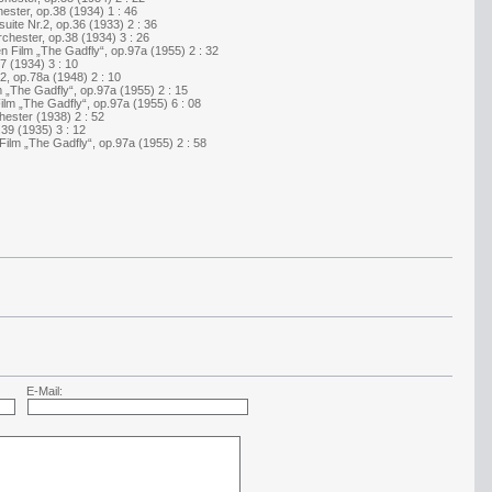
ester, op.38 (1934) 1 : 46
uite Nr.2, op.36 (1933) 2 : 36
rchester, op.38 (1934) 3 : 26
 Film „The Gadfly“, op.97a (1955) 2 : 32
37 (1934) 3 : 10
.2, op.78a (1948) 2 : 10
„The Gadfly“, op.97a (1955) 2 : 15
m „The Gadfly“, op.97a (1955) 6 : 08
hester (1938) 2 : 52
.39 (1935) 3 : 12
ilm „The Gadfly“, op.97a (1955) 2 : 58
E-Mail: