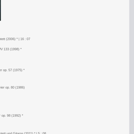
tett (2006) * | 16 : 07
WV 133 (1998) *
er op. 57 (1975) *
ier op. 80 (1986)
 op. 98 (1992) *
tett und Gitarre (2011) * | 5 : 08