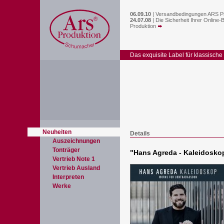
06.09.10
|
Versandbedingungen ARS P
24.07.08
|
Die Sicherheit Ihrer Online-
Produktion
Das exquisite Label für klassische
Neuheiten
Details
Auszeichnungen
Tonträger
"
Hans Agreda - Kaleidosko
Vertrieb Note 1
Vertrieb Ausland
Interpreten
Werke