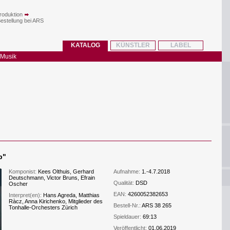
roduktion
Bestellung bei ARS
KATALOG
KÜNSTLER
LABEL
 Musik
p
"
Komponist:
Kees Olthuis, Gerhard
Aufnahme:
1.-4.7.2018
Deutschmann, Victor Bruns, Efrain
Qualität:
DSD
Oscher
EAN:
4260052382653
Interpret(en):
Hans Agreda, Matthias
Ràcz, Anna Kirichenko, Mitglieder des
Bestell-Nr.:
ARS 38 265
Tonhalle-Orchesters Zürich
Spieldauer:
69:13
Veröffentlicht:
01.06.2019