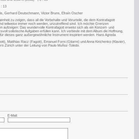
 : 13
uis, Gerhard Deutschmann, Victor Bruns, Efraín Oscher
nheit zu zeigen, dass all die Vorbehalte und Vorurteile, die dem Kontrafagott
und teilweise immer noch werden, unzutreffend sind. Ich möchte Grenzen
n aufzeigen: Das wundervolle Kontrafagott erweist sich als ein Konzert- und
oll solistische Aufgaben erfüllen kann. Ich verbinde mit dem Album die Hoffnung,
ür dieses ganz außergewöhnliche Instrument inspiriert werden. Hans Agreda
t), Matthias Racz (Fagott), Emanuel Forni (Gitarre) und Anna Kirichenko (Klavier),
ers Zürich unter der Leitung von Paulo Muñoz-Toledo.
E-Mail: