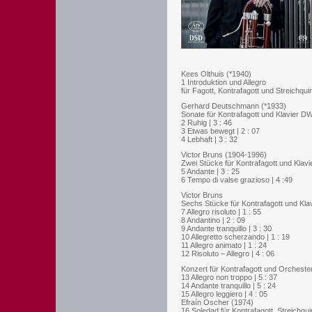
Kees Olthuis (*1940)
1 Introduktion und Allegro
für Fagott, Kontrafagott und Streichquin
Gerhard Deutschmann (*1933)
Sonate für Kontrafagott und Klavier D
2 Ruhig | 3 : 46
3 Etwas bewegt | 2 : 07
4 Lebhaft | 3 : 32
Victor Bruns (1904-1996)
Zwei Stücke für Kontrafagott und Klavi
5 Andante | 3 : 25
6 Tempo di valse grazioso | 4 :49
Victor Bruns
Sechs Stücke für Kontrafagott und Klav
7 Allegro risoluto | 1 : 55
8 Andantino | 2 : 09
9 Andante tranquillo | 3 : 30
10 Allegretto scherzando | 1 : 19
11 Allegro animato | 1 : 24
12 Risoluto – Allegro | 4 : 06
Konzert für Kontrafagott und Orchester
13 Allegro non troppo | 5 : 37
14 Andante tranquillo | 5 : 24
15 Allegro leggiero | 4 : 05
Efraín Oscher (1974)
16 Soledad für Kontrafagott, Streichquin