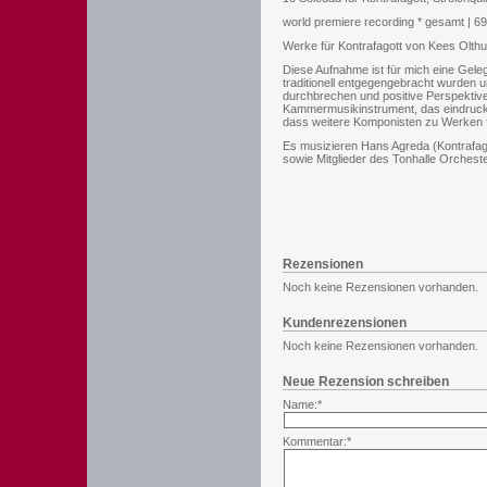
world premiere recording * gesamt | 69
Werke für Kontrafagott von Kees Olth
Diese Aufnahme ist für mich eine Gelege
traditionell entgegengebracht wurden 
durchbrechen und positive Perspektive
Kammermusikinstrument, das eindrucksv
dass weitere Komponisten zu Werken f
Es musizieren Hans Agreda (Kontrafagot
sowie Mitglieder des Tonhalle Orchest
Rezensionen
Noch keine Rezensionen vorhanden.
Kundenrezensionen
Noch keine Rezensionen vorhanden.
Neue Rezension schreiben
Name:*
Kommentar:*