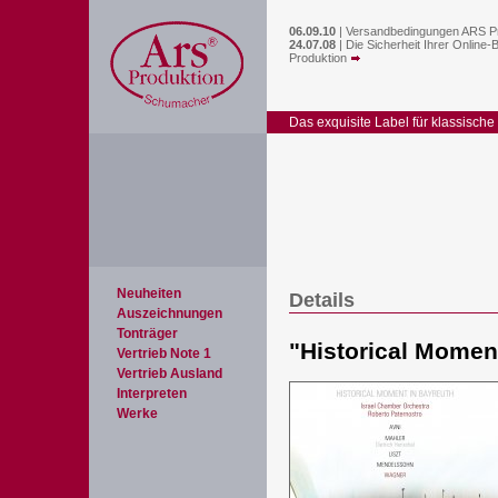
06.09.10
|
Versandbedingungen ARS P
24.07.08
|
Die Sicherheit Ihrer Online-
Produktion
Das exquisite Label für klassische
Neuheiten
Details
Auszeichnungen
Tonträger
"
Historical Momen
Vertrieb Note 1
Vertrieb Ausland
Interpreten
Werke