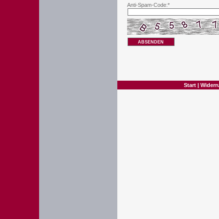
Anti-Spam-Code:*
ABSENDEN
Start
|
Widerr