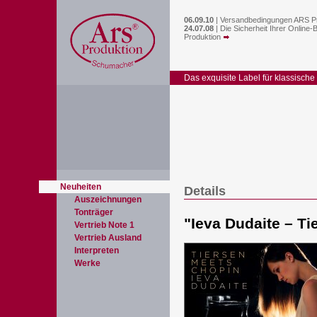
06.09.10
|
Versandbedingungen ARS P
24.07.08
|
Die Sicherheit Ihrer Online-
Produktion
Das exquisite Label für klassische
Neuheiten
Details
Auszeichnungen
Tonträger
"
Ieva Dudaite – T
Vertrieb Note 1
Vertrieb Ausland
Interpreten
Werke