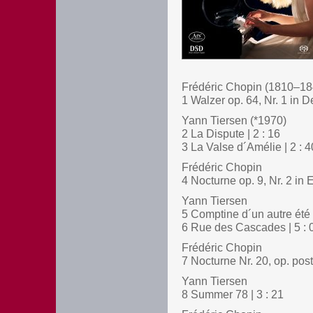
Frédéric Chopin (1810–18
1 Walzer op. 64, Nr. 1 in D
Yann Tiersen (*1970)
2 La Dispute | 2 : 16
3 La Valse d´Amélie | 2 : 4
Frédéric Chopin
4 Nocturne op. 9, Nr. 2 in E
Yann Tiersen
5 Comptine d´un autre été |
6 Rue des Cascades | 5 : 
Frédéric Chopin
7 Nocturne Nr. 20, op. post
Yann Tiersen
8 Summer 78 | 3 : 21