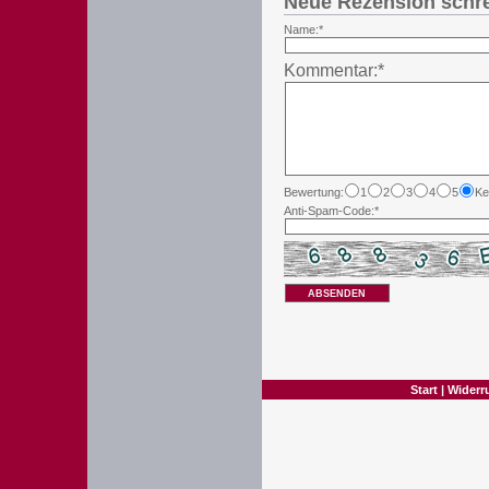
Neue Rezension schr
Name:*
Kommentar:*
Bewertung:
1
2
3
4
5
Ke
Anti-Spam-Code:*
ABSENDEN
Start
|
Widerr