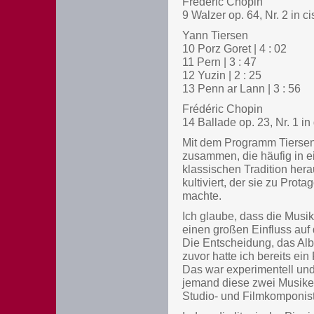
Frédéric Chopin
9 Walzer op. 64, Nr. 2 in cis
Yann Tiersen
10 Porz Goret | 4 : 02
11 Pern | 3 : 47
12 Yuzin | 2 : 25
13 Penn ar Lann | 3 : 56
Frédéric Chopin
14 Ballade op. 23, Nr. 1 in 
Mit dem Programm Tiersen 
zusammen, die häufig in 
klassischen Tradition he
kultiviert, der sie zu Pro
machte.
Ich glaube, dass die Musi
einen großen Einfluss auf 
Die Entscheidung, das Alb
zuvor hatte ich bereits ei
Das war experimentell und 
jemand diese zwei Musiker
Studio- und Filmkomponiste