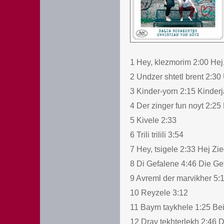
1 Hey, klezmorim 2:00 Hej,
2 Undzer shtetl brent 2:30 
3 Kinder-yorn 2:15 Kinder
4 Der zinger fun noyt 2:2
5 Kivele 2:33
6 Trili trilili 3:54
7 Hey, tsigele 2:33 Hej Z
8 Di Gefalene 4:46 Die G
9 Avreml der marvikher 5:
10 Reyzele 3:12
11 Baym taykhele 1:25 Bei
12 Dray tekhterlekh 2:46 D