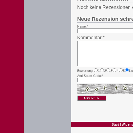
Noch keine Rezensionen 
Neue Rezension schr
Name:*
Kommentar:*
Bewertung:
1
2
3
4
5
Ke
Anti-Spam-Code:*
ABSENDEN
Start
|
Widerr