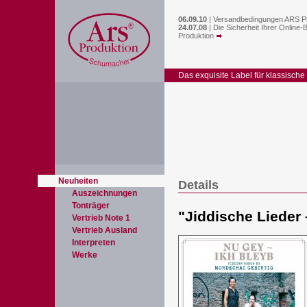
06.09.10
|
Versandbedingungen ARS P
24.07.08
|
Die Sicherheit Ihrer Online-
Produktion
Das exquisite Label für klassische
Neuheiten
Details
Auszeichnungen
Tonträger
"
Jiddische Lieder 
Vertrieb Note 1
Vertrieb Ausland
Interpreten
Werke