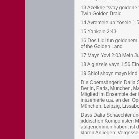
13 Azelkhe tsvay goldene 
Twin Golden Braid
14 Avremele un Yosele 1:
15 Yankele 2:43
16 Dos Lidl fun goldenem
of the Golden Land
17 Mayn Yovl 2:03 Mein J
18 A glezele vayn 1:56 Ei
19 Shlof shoyn mayn kind 2
Die Opernsängerin Dalia S
Berlin, Paris, München, Ma
Mitglied im Ensemble der 
inszenierte u.a. an den O
München, Leipzig, Lissabo
Dass Dalia Schaechter und 
jiddischen Komponisten Mo
aufgenommen haben, ist da
klaren Anliegen: Vergessen