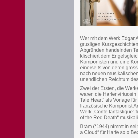
Wer mit dem Werk Edgar Al
grusligen Kurzgeschichten
Abgründen handelnden Text
klischiert dem Engelsglei
Komponisten und eine Komp
einerseits von deren gros
nach neuen musikalischen
unendlichen Reichtum des
Zwei der Ersten, die Werke
waren die Harfenvirtuosin 
Tale Heart“ als Vorlage für
französische Komponist An
Werk „Conte fantastique“ f
of the Red Death“ musika
Bräm (*1944) nimmt in se
a Cloud“ für Harfe solo B