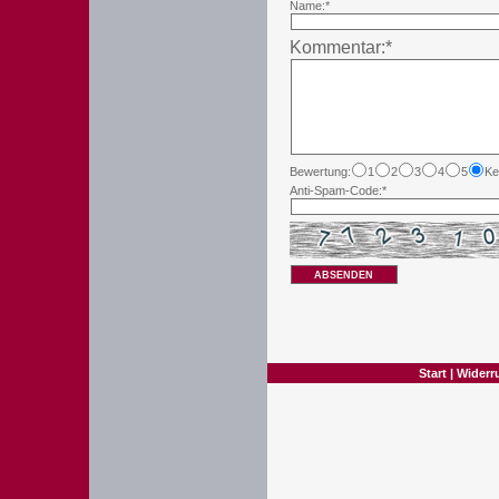
Name:*
Kommentar:*
Bewertung:
1
2
3
4
5
Ke
Anti-Spam-Code:*
ABSENDEN
Start
|
Widerr