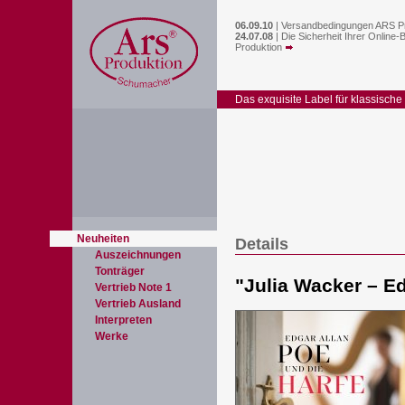
06.09.10
|
Versandbedingungen ARS P
24.07.08
|
Die Sicherheit Ihrer Online-
Produktion
Das exquisite Label für klassische
Neuheiten
Details
Auszeichnungen
Tonträger
"
Julia Wacker – Ed
Vertrieb Note 1
Vertrieb Ausland
Interpreten
Werke