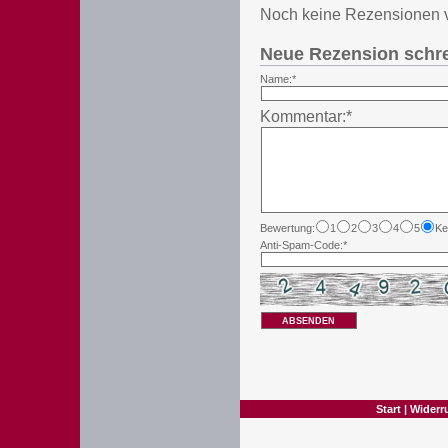
Noch keine Rezensionen 
Neue Rezension schr
Name:*
Kommentar:*
Bewertung:
1
2
3
4
5
Ke
Anti-Spam-Code:*
ABSENDEN
Start
|
Widerr