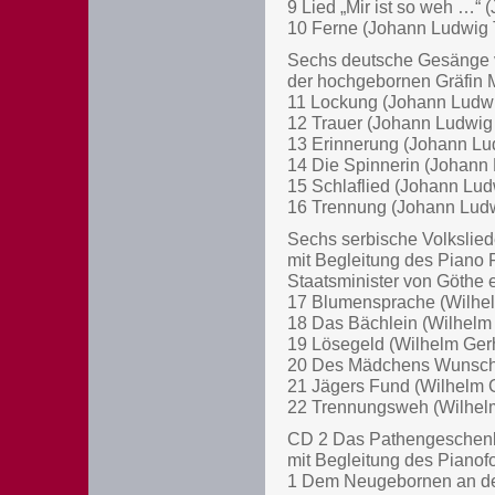
9 Lied „Mir ist so weh …“ 
10 Ferne (Johann Ludwig T
Sechs deutsche Gesänge vo
der hochgebornen Gräfin 
11 Lockung (Johann Ludwig
12 Trauer (Johann Ludwig T
13 Erinnerung (Johann Lud
14 Die Spinnerin (Johann L
15 Schlaflied (Johann Ludw
16 Trennung (Johann Ludwi
Sechs serbische Volkslied
mit Begleitung des Piano 
Staatsminister von Göthe 
17 Blumensprache (Wilhel
18 Das Bächlein (Wilhelm 
19 Lösegeld (Wilhelm Gerh
20 Des Mädchens Wunsch (
21 Jägers Fund (Wilhelm G
22 Trennungsweh (Wilhelm 
CD 2 Das Pathengeschenk.
mit Begleitung des Pianofo
1 Dem Neugebornen an des