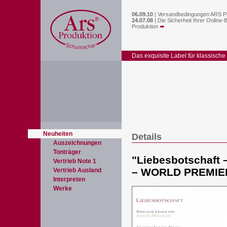
06.09.10
|
Versandbedingungen ARS P
24.07.08
|
Die Sicherheit Ihrer Online-
Produktion
Das exquisite Label für klassische
Neuheiten
Details
Auszeichnungen
Tonträger
"
Liebesbotschaft 
Vertrieb Note 1
– WORLD PREMIE
Vertrieb Ausland
Interpreten
Werke