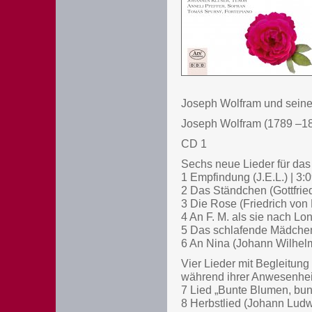
Joseph Wolfram und seine
Joseph Wolfram (1789 –1
CD 1
Sechs neue Lieder für das
1 Empfindung (J.E.L.) | 3:
2 Das Ständchen (Gottfried
3 Die Rose (Friedrich von
4 An F. M. als sie nach Lo
5 Das schlafende Mädchen 
6 An Nina (Johann Wilhelm
Vier Lieder mit Begleitun
während ihrer Anwesenheit
7 Lied „Bunte Blumen, bunte
8 Herbstlied (Johann Ludwi