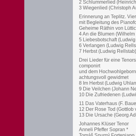
2 Schlummerlied (Heinrich 
3 Wiegenlied (Christoph Au
Erinnerung an Teplitz. Vie
mit Begleitung des Pianofo
Geheime Räthin von Lüttic
4 An die Blumen (Wilhelm 
5 Liebesbotschaft (Ludwig 
6 Verlangen (Ludwig Rellst
7 Herbst (Ludwig Rellstab) 
Drei Lieder für eine Tenor
componirt
und dem Hochwohlgeborne
achtungsvoll gewidmet
8 Im Herbst (Ludwig Uhland
9 Die Veilchen (Johann Ne
10 Die Zufriedenen (Ludwig
11 Das Vaterhaus (F. Bauer
12 Der Rose Tod (Gottlob 
13 Die Ursache (Georg Ad
Johannes Klüser Tenor
Anneli Pfeffer Sopran *
Tomáš Spurný Fortepiano