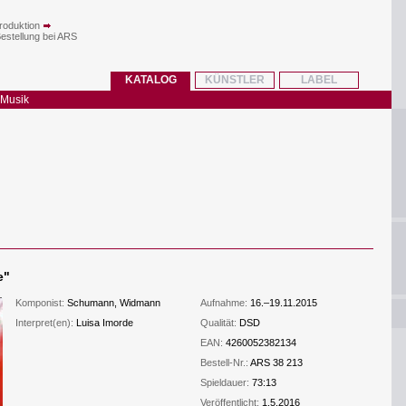
roduktion
Bestellung bei ARS
KATALOG
KÜNSTLER
LABEL
 Musik
e
"
Komponist:
Schumann, Widmann
Aufnahme:
16.–19.11.2015
Interpret(en):
Luisa Imorde
Qualität:
DSD
EAN:
4260052382134
Bestell-Nr.:
ARS 38 213
Spieldauer:
73:13
Veröffentlicht:
1.5.2016