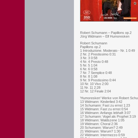
Robert Schumann – Papillons op.2
Jörg Widmann – Elf Humoresken
Robert Schumann
Papillons op.2
1 Introduzione. Moderato - Nr. 1 0:49
2 Nr. 2 Prestissimo 0:31
3 Nr. 3 0:58
4 Nr. 4 Presto 0:48
5 Nr. 5 1:04
6 Nr. 6 0:58
7 Nr. 7 Semplice 0:48
8 Nr. 8 1:08
9 Nr. 9 Prestissimo 0:44
10 Nr. 10 Vivo 2:00
11 Nr. 11 2:28
12 Nr. 12 Finale 2:04
'Humoresken' Werke von Robert Sch
13 Widmann: Kinderlied 3:42
14 Schumann: Fast zu ernst 1:23
15 Widmann: Fast zu ernst 0:54
16 Widmann: Anfangs lebhaft 3:07
17 Schumann: Vogel als Prophet 3:19
18 Widmann: Waldszene 1:05
19 Widmann: Choral 2:36
20 Schumann: Warum? 2:49
21 Widmann: Warum? 1:30
22 Widmann: Intermezzo 0:59