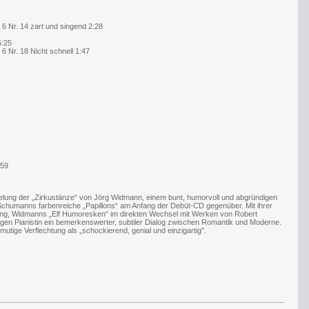
6 Nr. 14 zart und singend 2:28
5:25
6 Nr. 18 Nicht schnell 1:47
:59
pielung der „Zirkustänze“ von Jörg Widmann, einem bunt, humorvoll und abgründigen
Schumanns farbenreiche „Papillons“ am Anfang der Debüt-CD gegenüber. Mit ihrer
g, Widmanns „Elf Humoresken“ im direkten Wechsel mit Werken von Robert
ngen Pianistin ein bemerkenswerter, subtiler Dialog zwischen Romantik und Moderne.
utige Verflechtung als „schockierend, genial und einzigartig".