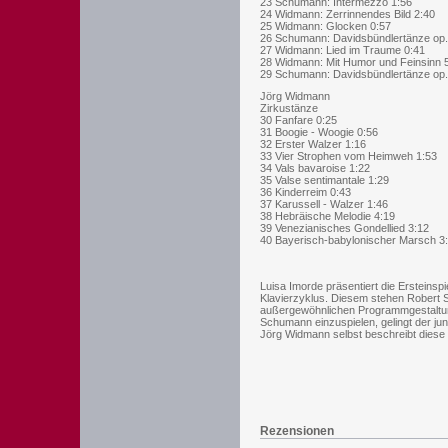
23 Schumann: Intermezzo 1:56
24 Widmann: Zerrinnendes Bild 2:40
25 Widmann: Glocken 0:57
26 Schumann: Davidsbündlertänze op. 
27 Widmann: Lied im Traume 0:41
28 Widmann: Mit Humor und Feinsinn 
29 Schumann: Davidsbündlertänze op. 
Jörg Widmann
Zirkustänze
30 Fanfare 0:25
31 Boogie - Woogie 0:56
32 Erster Walzer 1:16
33 Vier Strophen vom Heimweh 1:53
34 Vals bavaroise 1:22
35 Valse sentimantale 1:29
36 Kinderreim 0:43
37 Karussell - Walzer 1:46
38 Hebräische Melodie 4:19
39 Venezianisches Gondellied 3:12
40 Bayerisch-babylonischer Marsch 3
Luisa Imorde präsentiert die Ersteins
Klavierzyklus. Diesem stehen Robert 
außergewöhnlichen Programmgestaltun
Schumann einzuspielen, gelingt der ju
Jörg Widmann selbst beschreibt diese m
Rezensionen