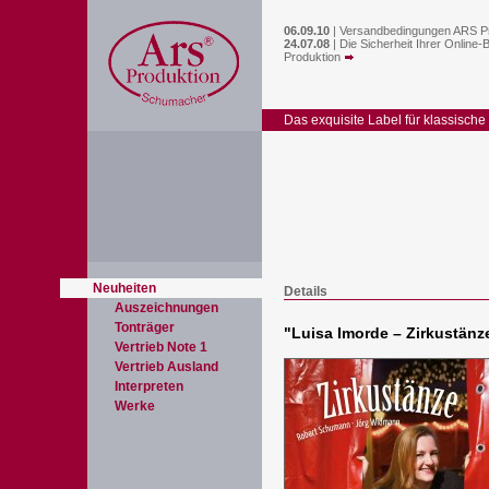
06.09.10
|
Versandbedingungen ARS P
24.07.08
|
Die Sicherheit Ihrer Online-
Produktion
Das exquisite Label für klassische
Neuheiten
Details
Auszeichnungen
Tonträger
"
Luisa Imorde – Zirkustänz
Vertrieb Note 1
Vertrieb Ausland
Interpreten
Werke