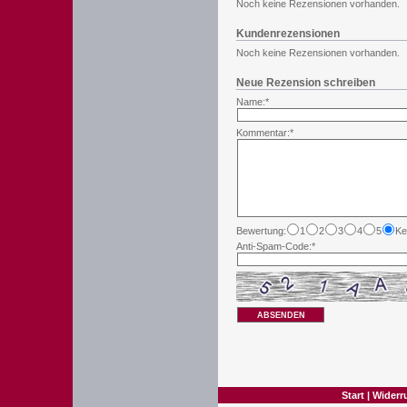
Noch keine Rezensionen vorhanden.
Kundenrezensionen
Noch keine Rezensionen vorhanden.
Neue Rezension schreiben
Name:*
Kommentar:*
Bewertung:
1
2
3
4
5
Ke
Anti-Spam-Code:*
ABSENDEN
Start
|
Widerr