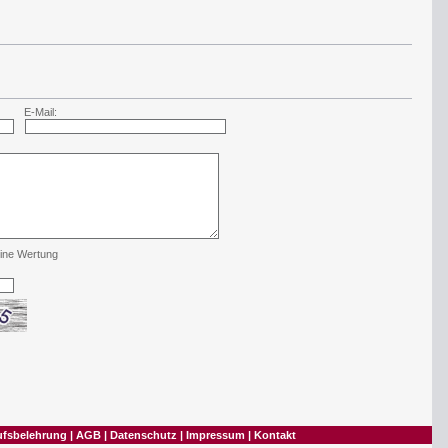
E-Mail:
ine Wertung
ufsbelehrung
|
AGB
|
Datenschutz
|
Impressum
|
Kontakt