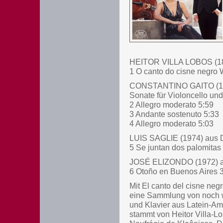
HEITOR VILLA LOBOS (1
1 O canto do cisne negro 
CONSTANTINO GAITO (1
Sonate für Violoncello und
2 Allegro moderato 5:59
3 Andante sostenuto 5:33
4 Allegro moderato 5:03
LUIS SAGLIE (1974) aus Do
5 Se juntan dos palomitas
JOSÉ ELIZONDO (1972) aus
6 Otoño en Buenos Aires 
Mit El canto del cisne ne
eine Sammlung von noch w
und Klavier aus Latein-Ame
stammt von Heitor Villa-L