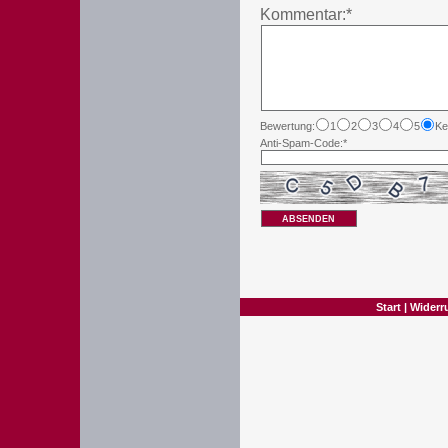
Kommentar:*
Bewertung:
1
2
3
4
5
Ke
Anti-Spam-Code:*
ABSENDEN
Start
|
Widerr