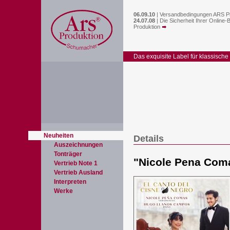
06.09.10
|
Versandbedingungen ARS P
24.07.08
|
Die Sicherheit Ihrer Online-
Produktion
Das exquisite Label für klassische
Neuheiten
Details
Auszeichnungen
Tonträger
"
Nicole Pena Coma
Vertrieb Note 1
Vertrieb Ausland
Interpreten
Werke