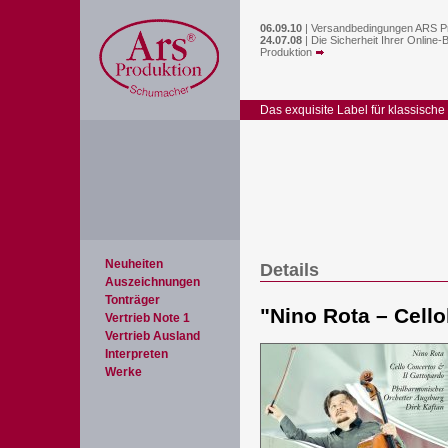
06.09.10
|
Versandbedingungen ARS P
24.07.08
|
Die Sicherheit Ihrer Online-
Produktion
Das exquisite Label für klassische
Neuheiten
Details
Auszeichnungen
Tonträger
"
Nino Rota – Cello
Vertrieb Note 1
Vertrieb Ausland
Interpreten
Werke