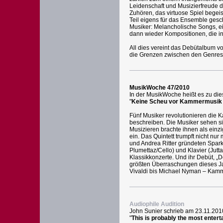
Leidenschaft und Musizierfreude 
Zuhören, das virtuose Spiel begei
Teil eigens für das Ensemble gesch
Musiker: Melancholische Songs, ei
dann wieder Kompositionen, die i
All dies vereint das Debütalbum v
die Grenzen zwischen den Genres v
MusikWoche 47/2010
In der MusikWoche heißt es zu die
"
Keine Scheu vor Kammermusik
Fünf Musiker revolutionieren die
beschreiben. Die Musiker sehen si
Musizieren brachte ihnen als einz
ein. Das Quintett trumpft nicht nur
und Andrea Ritter gründeten Spark 
Plumettaz/Cello) und Klavier (Jut
Klassikkonzerte. Und ihr Debüt, „D
größten Überraschungen dieses Jah
Vivaldi bis Michael Nyman – Kamm
Audiophile Audition
John Sunier schrieb am 23.11.2010
"
This is probably the most entert