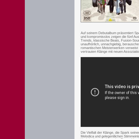
Auf seinem Debutalbum präsentiert Sp
und kompromisslos zeigen die fünf Au
Trends, klassische Beats, Fusion-So
unaufhörlich, unnachgiebig, berausch
romantischen Meisterwerken verweist d
vertrauten Klänge mit neuen Assoziati
Die Vielfalt der Klänge, die Spark sein
Melodica und gelegentlichen Stimmeinla