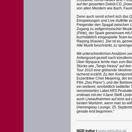
Crossover nichts Neues sind – trot
auf der gesamten Debüt-CD „Downt
von alten Meistern wie Bach, Faur
Denn auch sonst schert sich das Q
Einspielungen und Live-Auftritte se
Freigeister den Spagat zwischen 
Zugang zu zeitgenössischer Musik h
(Flöte), der Spark gemeinsam mit A
buchstäblich eingespielte Team kom
Rieping (Klavier). Ziel ist es, ge
Alte Musik beschränkt, zu sprenge
Mit unterschiedlichen Ansätzen un
Anfangszeit gezielt nach künstler
Über Myspace lernte man zum Bei
Stücke wie „Tango Heavy“ auf den 
Tour 2010 eine glühende Verehreri
lachend erzählt. Zu den Komponist
Exzentriker Chiel Meijering, der 
Film „Das Piano“), und der Berli
ein weiterer, sinnbildlich betitel
renommierten Label ARS Produktio
erstmals mit der VJane Steffi Lind
auch Liveaufnahmen auf eine auf d
besten Wortsinn, wenn man so will.
(Hemingway Lounge, 25. September,
gerade erst begonnen."
NDR kultur |
www.ndrkultur.de