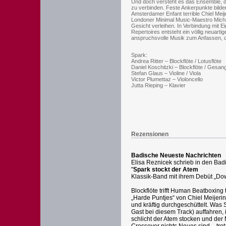
Und doch versteht es das Ensemble, d
zu verbinden. Feste Ankerpunkte bilde
Amsterdamer Enfant terrible Chiel Meij
Londoner Minimal Music-Maestro Michae
Gesicht verleihen. In Verbindung mit
Repertoires entsteht ein völlig neuart
anspruchsvolle Musik zum Anfassen, d
Spark:
Andrea Ritter – Blockflöte / Lotusflöte
Daniel Koschitzki – Blockflöte / Gesang
Stefan Glaus – Violine / Viola
Victor Plumettaz – Violoncello
Jutta Rieping – Klavier
Rezensionen
Badische Neueste Nachrichten
Elisa Reznicek schrieb in den Ba
"
Spark stockt der Atem
Klassik-Band mit ihrem Debüt „Dow
Blockflöte trifft Human Beatboxing 
„Harde Puntjes“ von Chiel Meijeri
und kräftig durchgeschüttelt. Wa
Gast bei diesem Track) auffahren, 
schlicht der Atem stocken und der