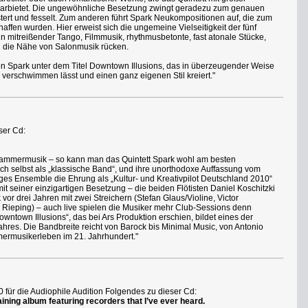
darbietet. Die ungewöhnliche Besetzung zwingt geradezu zum genauen
stert und fesselt. Zum anderen führt Spark Neukompositionen auf, die zum
affen wurden. Hier erweist sich die ungemeine Vielseitigkeit der fünf
n mitreißender Tango, Filmmusik, rhythmusbetonte, fast atonale Stücke,
n die Nähe von Salonmusik rücken.
on Spark unter dem Titel Downtown Illusions, das in überzeugender Weise
erschwimmen lässt und einen ganz eigenen Stil kreiert."
ser Cd:
 Kammermusik – so kann man das Quintett Spark wohl am besten
ch selbst als „klassische Band“, und ihre unorthodoxe Auffassung vom
iges Ensemble die Ehrung als „Kultur- und Kreativpilot Deutschland 2010“
 mit seiner einzigartigen Besetzung – die beiden Flötisten Daniel Koschitzki
vor drei Jahren mit zwei Streichern (Stefan Glaus/Violine, Victor
ta Rieping) – auch live spielen die Musiker mehr Club-Sessions denn
owntown Illusions“, das bei Ars Produktion erschien, bildet eines der
res. Die Bandbreite reicht von Barock bis Minimal Music, von Antonio
ermusikerleben im 21. Jahrhundert."
 für die Audiophile Audition Folgendes zu dieser Cd:
aining album featuring recorders that I’ve ever heard.