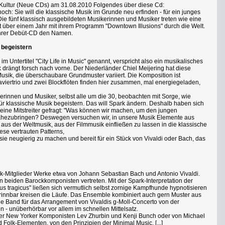
Kultur (Neue CDs) am 31.08.2010 Folgendes über diese Cd:
och: Sie will die klassische Musik im Grunde neu erfinden - für ein junges
ie fünf klassisch ausgebildeten Musikerinnen und Musiker treten wie eine
 über einem Jahr mit ihrem Programm "Downtown Illusions" durch die Welt.
ihrer Debüt-CD den Namen.
 begeistern
m Untertitel "City Life in Music" genannt, verspricht also ein musikalisches
ck drängt forsch nach vorne. Der Niederländer Chiel Meijering hat diese
usik, die überschaubare Grundmuster variiert. Die Komposition ist
aviertrio und zwei Blockflöten finden hier zusammen, mal energiegeladen,
erinnen und Musiker, selbst alle um die 30, beobachten mit Sorge, wie
für klassische Musik begeistern. Das will Spark ändern. Deshalb haben sich
 seine Mitstreiter gefragt: "Was können wir machen, um den jungen
ahezubringen? Deswegen versuchen wir, in unsere Musik Elemente aus
aus der Weltmusik, aus der Filmmusik einfließen zu lassen in die klassische
ese vertrauten Patterns,
ie neugierig zu machen und bereit für ein Stück von Vivaldi oder Bach, das
rk-Mitglieder Werke etwa von Johann Sebastian Bach und Antonio Vivaldi.
n beiden Barockkomponisten vertreten. Mit der Spark-Interpretation der
 tragicus" ließen sich vermutlich selbst zornige Kampfhunde hypnotisieren
trinnbar kreisen die Läufe. Das Ensemble kombiniert auch gern Muster aus
die Band für das Arrangement von Vivaldis g-Moll-Concerto von der
 - unüberhörbar vor allem im schnellen Mittelsatz.
er New Yorker Komponisten Lev Zhurbin und Kenji Bunch oder von Michael
Folk-Elementen, von den Prinzipien der Minimal Music. [...]