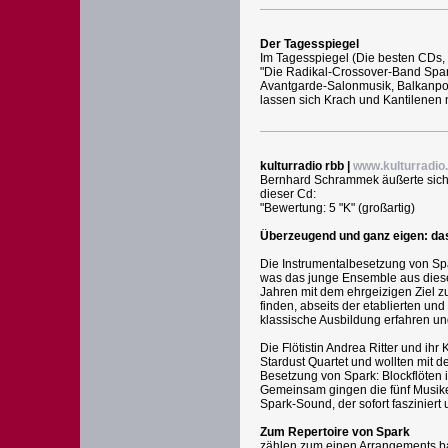
Der Tagesspiegel
Im Tagesspiegel (Die besten CDs, 
"Die Radikal-Crossover-Band Spark 
Avantgarde-Salonmusik, Balkanpop,
lassen sich Krach und Kantilenen 
kulturradio rbb |
www.kulturradio
Bernhard Schrammek äußerte sich
dieser Cd:
"Bewertung: 5 "K" (großartig)
Überzeugend und ganz eigen: da
Die Instrumentalbesetzung von Spar
was das junge Ensemble aus dieser
Jahren mit dem ehrgeizigen Ziel
finden, abseits der etablierten u
klassische Ausbildung erfahren un
Die Flötistin Andrea Ritter und ih
Stardust Quartet und wollten mit
Besetzung von Spark: Blockflöten i
Gemeinsam gingen die fünf Musike
Spark-Sound, der sofort fasziniert
Zum Repertoire von Spark
zählen zum einen Arrangements bar