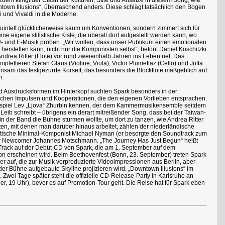
zdem klingt der Clash der Kulturen, Stile und Ansätze in diesem Song, wie
own Illusions“, überraschend anders. Diese schlägt tatsächlich den Bogen
é und Vivaldi in die Moderne.
uintett glücklicherweise kaum um Konventionen, sondern zimmert sich für
ine eigene stilistische Kiste, die überall dort aufgestellt werden kann, wo
U- und E-Musik proben. „Wir wollen, dass unser Publikum einen emotionalen
erstellen kann, nicht nur die Komponisten selbst“, betont Daniel Koschitzki
ndrea Ritter (Flöte) vor rund zweieinhalb Jahren ins Leben rief. Das
plettieren Stefan Glaus (Violine, Viola), Victor Plumettaz (Cello) und Jutta
meinsam das festgezurrte Korsett, das besonders die Blockflöte maßgeblich auf
n.
d Ausdrucksformen im Hinterkopf suchten Spark besonders in der
ischen Impulsen und Kooperationen, die den eigenen Vorlieben entsprachen.
spiel Lev „Ljova“ Zhurbin kennen, der dem Kammermusikensemble seitdem
Leib schreibt – übrigens ein derart mitreißender Song, dass bei der Taiwan-
n der Band die Bühne stürmen wollte, um dort zu tanzen, wie Andrea Ritter
en, mit denen man darüber hinaus arbeitet, zählen der niederländische
britische Minimal-Komponist Michael Nyman (er besorgte den Soundtrack zum
ner Newcomer Johannes Motschmann. „The Journey Has Just Begun“ heißt
ter Track auf der Debüt-CD von Spark, die am 1. September auf dem
n erscheinen wird. Beim Beethovenfest (Bonn, 23. September) treten Spark
ner auf, die zur Musik vorproduzierte Videoimpressionen aus Berlin, aber
er Bühne aufgebaute Skyline projizieren wird. „Downtown Illusions“ im
 Zwei Tage später steht die offizielle CD-Release-Party in Karlsruhe an
 19 Uhr), bevor es auf Promotion-Tour geht. Die Reise hat für Spark eben