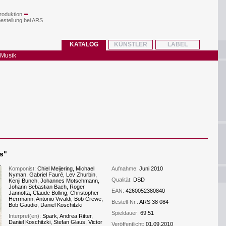
roduktion
Bestellung bei ARS
KATALOG
KÜNSTLER
LABEL
 Musik
s
"
Komponist:
Chiel Meijering, Michael
Aufnahme:
Juni 2010
Nyman, Gabriel Fauré, Lev Zhurbin,
Qualität:
DSD
Kenji Bunch, Johannes Motschmann,
Johann Sebastian Bach, Roger
EAN:
4260052380840
Jannotta, Claude Bolling, Christopher
Herrmann, Antonio Vivaldi, Bob Crewe,
Bestell-Nr.:
ARS 38 084
Bob Gaudio, Daniel Koschitzki
Spieldauer:
69:51
Interpret(en):
Spark, Andrea Ritter,
Daniel Koschitzki, Stefan Glaus, Victor
Veröffentlicht:
01.09.2010