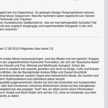
agiert wie ein Organismus. So gelingen lässige Tempospielerein ebenso
nimal Music-Sequenzen. Manche Nummern laden regelrecht zum Tanzen
 Filmmusik zum Träumen.
 musikalisches Stadtporträt ist - das sei mal dahingestellt. Auf jeden Fall
usik eine zugleich eingängige und experimentelle Klangwelt, in der sich
gern umhören."
 am 17.09.2010 Folgendes über diese Cd:
, ihr erstes Album herauszubringen, und das Warten hat sich gelohnt. Knappe
um der ungewöhnlichen Karlsruher Forrmation, die sich als "klassische Band"
en Klassik und Pop, Minimal und Weltmusik changiert. Schon die
ind so exotisch wie exquisit, gesellen sich doch zu Geige, Cello und Klavier
Blockflöten, die die Bandgründer Andrea Ritter und Daniel Koschitzki
em Instrumentarium zaubern Spark eine farbenreiche Musik, die modern und
nlich rhythmusbetont und mitreißend daher kommt.
onqualität aufgenommenen Stücke hat sich das Ensemble von Komponisten
ng oder dem Deutschen Johannes Motschmann direkt auf den Klangkörper
daptiert wie das poppige "Jack" des vor allem durch seine Filmmusiken
ch Vivaldi und Bach finden sich auf der CD, ohne im mindesten aus dem
rks zu fallen.