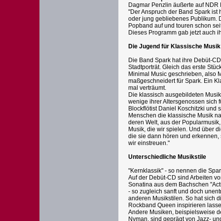
Dagmar Penzlin äußerte auf NDR 
"Der Anspruch der Band Spark ist h
oder jung gebliebenes Publikum. D
Popband auf und touren schon seit
Dieses Programm gab jetzt auch 
Die Jugend für Klassische Musik
Die Band Spark hat ihre Debüt-CD i
Stadtporträt. Gleich das erste Stü
Minimal Music geschrieben, also M
maßgeschneidert für Spark. Ein Kl
mal verträumt.
Die klassisch ausgebildeten Musik
wenige ihrer Altersgenossen sich 
Blockflötist Daniel Koschitzki und
Menschen die klassische Musik n
deren Welt, aus der Popularmusik, 
Musik, die wir spielen. Und über di
die sie dann hören und erkennen, s
wir einstreuen."
Unterschiedliche Musikstile
"Kernklassik" - so nennen die Spa
Auf der Debüt-CD sind Arbeiten vo
Sonatina aus dem Bachschen "Actus
- so zugleich sanft und doch unen
anderen Musikstilen. So hat sich 
Rockband Queen inspirieren lassen
Andere Musiken, beispielsweise d
Nyman, sind geprägt von Jazz- und 