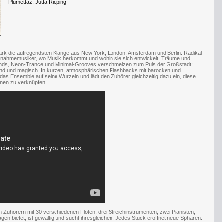
Plumettaz, Jutta Rieping
ark die aufregendsten Klänge aus New York, London, Amsterdam und Berlin. Radikal
snahmemusiker, wo Musik herkommt und wohin sie sich entwickelt. Träume und
unds, Neon-Trance und Minimal-Grooves verschmelzen zum Puls der Großstadt:
end und magisch. In kurzen, atmosphärischen Flashbacks mit barocken und
as Ensemble auf seine Wurzeln und lädt den Zuhörer gleichzeitig dazu ein, diese
onen zu verknüpfen.
en Zuhörern mit 30 verschiedenen Flöten, drei Streichinstrumenten, zwei Pianisten,
gen bietet, ist gewaltig und sucht ihresgleichen. Jedes Stück eröffnet neue Sphären.