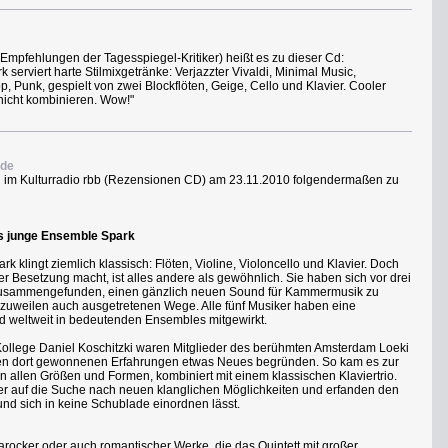
Empfehlungen der Tagesspiegel-Kritiker) heißt es zu dieser Cd:
serviert harte Stilmixgetränke: Verjazzter Vivaldi, Minimal Music,
 Punk, gespielt von zwei Blockflöten, Geige, Cello und Klavier. Cooler
nicht kombinieren. Wow!"
.de
 im Kulturradio rbb (Rezensionen CD) am 23.11.2010 folgendermaßen zu
s junge Ensemble Spark
k klingt ziemlich klassisch: Flöten, Violine, Violoncello und Klavier. Doch
 Besetzung macht, ist alles andere als gewöhnlich. Sie haben sich vor drei
 zusammengefunden, einen gänzlich neuen Sound für Kammermusik zu
nd zuweilen auch ausgetretenen Wege. Alle fünf Musiker haben eine
d weltweit in bedeutenden Ensembles mitgewirkt.
r Kollege Daniel Koschitzki waren Mitglieder des berühmten Amsterdam Loeki
 den dort gewonnenen Erfahrungen etwas Neues begründen. So kam es zur
n allen Größen und Formen, kombiniert mit einem klassischen Klaviertrio.
r auf die Suche nach neuen klanglichen Möglichkeiten und erfanden den
 und sich in keine Schublade einordnen lässt.
ocker oder auch romantischer Werke, die das Quintett mit großer