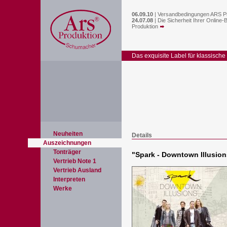
06.09.10
|
Versandbedingungen ARS P
24.07.08
|
Die Sicherheit Ihrer Online-
Produktion
Das exquisite Label für klassische
Neuheiten
Details
Auszeichnungen
Tonträger
"
Spark - Downtown Illusion
Vertrieb Note 1
Vertrieb Ausland
Interpreten
Werke