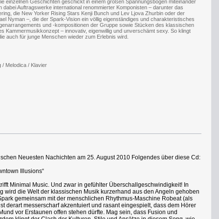
ie einzelnen Geschichten geschickt in einem großen Spannungsbogen miteinander
n dabei Auftragswerke international renommierter Komponisten – darunter das
ering, die New Yorker Rising Stars Kenji Bunch und Lev Ljova Zhurbin oder der
l Nyman –, die der Spark-Vision ein völlig eigenständiges und charakteristisches
 Eigenarrangements und -kompositionen der Gruppe sowie Stücken des klassischen
iges Kammermusikkonzept – innovativ, eigenwillig und unverschämt sexy. So klingt
ie auch für junge Menschen wieder zum Erlebnis wird.
 / Melodica / Klavier
dischen Neuesten Nachichten am 25. August 2010 Folgendes über diese Cd:
ntown Illusions“
trifft Minimal Music. Und zwar in gefühlter Überschallgeschwindigkeit! In
ng wird die Welt der klassischen Musik kurzerhand aus den Angeln gehoben
s Spark gemeinsam mit der menschlichen Rhythmus-Maschine Robeat (als
ist derart messerscharf akzentuiert und rasant eingespielt, dass dem Hörer
 Mund vor Erstaunen offen stehen dürfte. Mag sein, dass Fusion und