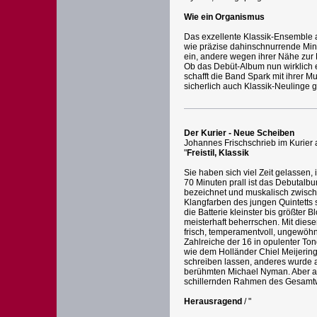
Wie ein Organismus
Das exzellente Klassik-Ensemble 
wie präzise dahinschnurrende Mi
ein, andere wegen ihrer Nähe zur
Ob das Debüt-Album nun wirklich ein
schafft die Band Spark mit ihrer M
sicherlich auch Klassik-Neulinge 
Der Kurier - Neue Scheiben
Johannes Frischschrieb im Kurier
"
Freistil, Klassik
Sie haben sich viel Zeit gelassen
70 Minuten prall ist das Debutalb
bezeichnet und muskalisch zwisch
Klangfarben des jungen Quintetts s
die Batterie kleinster bis größter 
meisterhaft beherrschen. Mit dies
frisch, temperamentvoll, ungewöh
Zahlreiche der 16 in opulenter T
wie dem Holländer Chiel Meijeri
schreiben lassen, anderes wurde a
berühmten Michael Nyman. Aber au
schillernden Rahmen des Gesamtwe
Herausragend
/ "