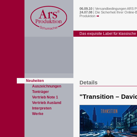
06.09.10
|
Versandbedingungen ARS P
24.07.08
|
Die Sicherheit Ihrer Online-
Produktion
Das exquisite Label für klassische
Neuheiten
Details
Auszeichnungen
Tonträger
"
Transition – Dav
Vertrieb Note 1
Vertrieb Ausland
Interpreten
Werke