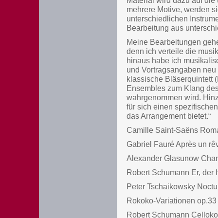
Material wird dazu auf die
mehrere Motive, werden s
unterschiedlichen Instrume
Bearbeitung aus untersch
Meine Bearbeitungen gehe
denn ich verteile die mus
hinaus habe ich musikalis
und Vortragsangaben neu g
klassische Bläserquintett (
Ensembles zum Klang des C
wahrgenommen wird. Hinzu
für sich einen spezifische
das Arrangement bietet.“
Camille Saint-Saëns Rom
Gabriel Fauré Après un rêv
Alexander Glasunow Chant
Robert Schumann Er, der H
Peter Tschaikowsky Noctu
Rokoko-Variationen op.33
Robert Schumann Celloko