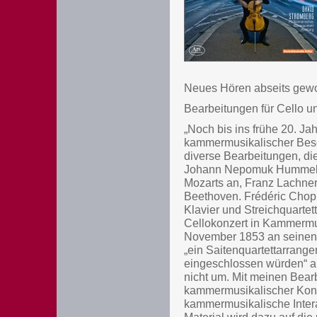
Neues Hören abseits gew
Bearbeitungen für Cello un
„Noch bis ins frühe 20. Ja
kammermusikalischer Beset
diverse Bearbeitungen, di
Johann Nepomuk Hummel fe
Mozarts an, Franz Lachner
Beethoven. Frédéric Chopi
Klavier und Streichquarte
Cellokonzert in Kammermu
November 1853 an seinen Ve
„ein Saitenquartettarrange
eingeschlossen würden“ a
nicht um. Mit meinen Bear
kammermusikalischer Konze
kammermusikalische Intera