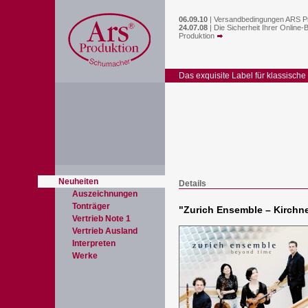
06.09.10
|
Versandbedingungen ARS P
24.07.08
|
Die Sicherheit Ihrer Online-
Produktion
Das exquisite Label für klassische
Neuheiten
Details
Auszeichnungen
Tonträger
"
Zurich Ensemble – Kirchne
Vertrieb Note 1
Vertrieb Ausland
Interpreten
Werke