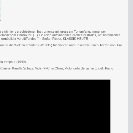
en sich hier verschiedenen Instrumente mit grossem Tonumfang, immenser
hiedenem Charakter. (...) Ein reich aufblühendes orchesterstrales, oft sinfonisches
n ermöglicht Verblüffendes!" – Stefan Pieper, KLASSIK HEUTE
rsuche die Welt zu erfinden (2010/15) für Sopran und Ensemble, nach Texten von Tim
 du temps » (1940)
inet Kamilla Schatz, Violin Pi-Chin Chien, Violoncello Benjamin Engeli, Piano