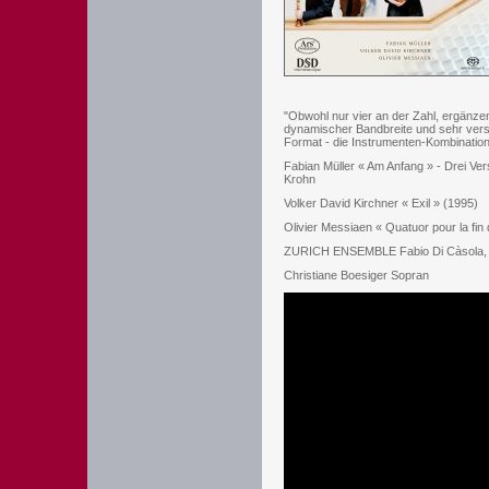
"Obwohl nur vier an der Zahl, ergänz
dynamischer Bandbreite und sehr versc
Format - die Instrumenten-Kombinatio
Fabian Müller « Am Anfang » - Drei Ve
Krohn
Volker David Kirchner « Exil » (1995)
Olivier Messiaen « Quatuor pour la fin
ZURICH ENSEMBLE Fabio Di Càsola, Clar
Christiane Boesiger Sopran