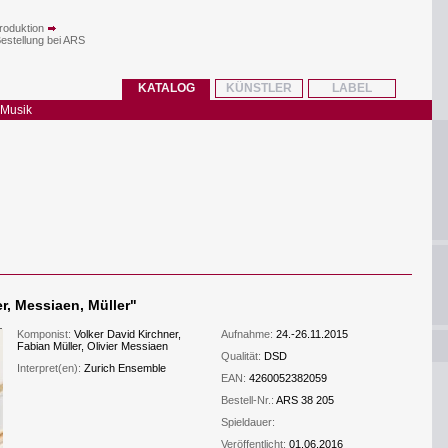
roduktion
Bestellung bei ARS
KATALOG
KÜNSTLER
LABEL
 Musik
r, Messiaen, Müller
"
Komponist:
Volker David Kirchner,
Aufnahme:
24.-26.11.2015
Fabian Müller, Olivier Messiaen
Qualität:
DSD
Interpret(en):
Zurich Ensemble
EAN:
4260052382059
Bestell-Nr.:
ARS 38 205
Spieldauer:
Veröffentlicht:
01.06.2016