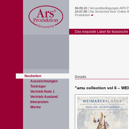
06.09.10
|
Versandbedingungen ARS P
24.07.08
|
Die Sicherheit Ihrer Online-
Produktion
Das exquisite Label für klassische
Neuheiten
Details
Auszeichnungen
Tonträger
"
amu collection vol 6 –
Vertrieb Note 1
Vertrieb Ausland
Interpreten
Werke