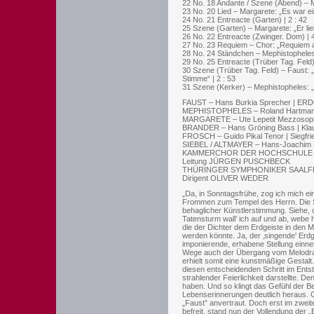
22 No. 18 Andante / Szene (Abend) – M
23 No. 20 Lied – Margarete: „Es war ein
24 No. 21 Entreacte (Garten) | 2 : 42
25 Szene (Garten) – Margarete: „Er liebt
26 No. 22 Entreacte (Zwinger. Dom) | 4
27 No. 23 Requiem – Chor: „Requiem a
28 No. 24 Ständchen – Mephistopheles:
29 No. 25 Entreacte (Trüber Tag. Feld) 
30 Szene (Trüber Tag. Feld) – Faust: 
Stimme“ | 2 : 53
31 Szene (Kerker) – Mephistopheles: „Sie
FAUST – Hans Burkia Sprecher | ERD
MEPHISTOPHELES – Roland Hartmann 
MARGARETE – Ute Lepetit Mezzosopra
BRANDER – Hans Gröning Bass | Klau
FROSCH – Guido Pikal Tenor | Siegfrie
SIEBEL / ALTMAYER – Hans-Joachim 
KAMMERCHOR DER HOCHSCHULE FÜ
Leitung JÜRGEN PUSCHBECK
THÜRINGER SYMPHONIKER SAALF
Dirigent OLIVER WEDER
„Da, in Sonntagsfrühe, zog ich mich ei
Frommen zum Tempel des Herrn. Die Sonn
behaglicher Künstlerstimmung. Siehe, d
Tatensturm wall’ ich auf und ab, webe h
die der Dichter dem Erdgeiste in den
werden könnte. Ja, der ‚singende' Erd
imponierende, erhabene Stellung einne
Wege auch der Übergang vom Melodram 
erhielt somit eine kunstmäßige Gestal
diesen entscheidenden Schritt im Entst
strahlender Feierlichkeit darstellte. 
haben. Und so klingt das Gefühl der B
Lebenserinnerungen deutlich heraus. G
„Faust” anvertraut. Doch erst im zwei
befreit, stand nun der Vollendung der