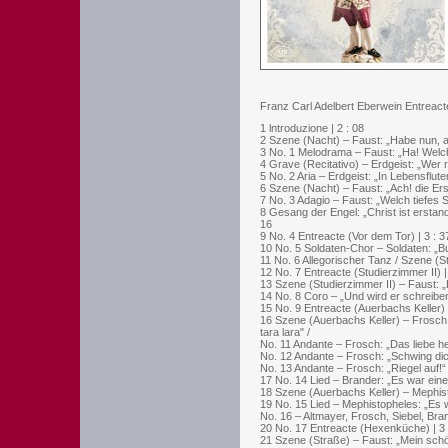
Franz Carl Adelbert Eberwein Entreac
1 lntroduzione | 2 : 08
2 Szene (Nacht) – Faust: „Habe nun, ac
3 No. 1 Melodrama – Faust: „Ha! Welche
4 Grave (Recitativo) – Erdgeist: „Wer ru
5 No. 2 Aria – Erdgeist: „In Lebensflute
6 Szene (Nacht) – Faust: „Ach! die Ers
7 No. 3 Adagio – Faust: „Welch tiefes 
8 Gesang der Engel: „Christ ist erstan
16
9 No. 4 Entreacte (Vor dem Tor) | 3 : 3
10 No. 5 Soldaten-Chor – Soldaten: „B
11 No. 6 Allegorischer Tanz / Szene (St
12 No. 7 Entreacte (Studierzimmer II) |
13 Szene (Studierzimmer II) – Faust: „E
14 No. 8 Coro – „Und wird er schreiben
15 No. 9 Entreacte (Auerbachs Keller) |
16 Szene (Auerbachs Keller) – Frosch: „
tara lara" /
No. 11 Andante – Frosch: „Das liebe he
No. 12 Andante – Frosch: „Schwing dic
No. 13 Andante – Frosch: „Riegel auf!“ 
17 No. 14 Lied – Brander: „Es war eine R
18 Szene (Auerbachs Keller) – Mephisto
19 No. 15 Lied – Mephistopheles: „Es w
No. 16 – Altmayer, Frosch, Siebel, Bran
20 No. 17 Entreacte (Hexenküche) | 3 
21 Szene (Straße) – Faust: „Mein schön