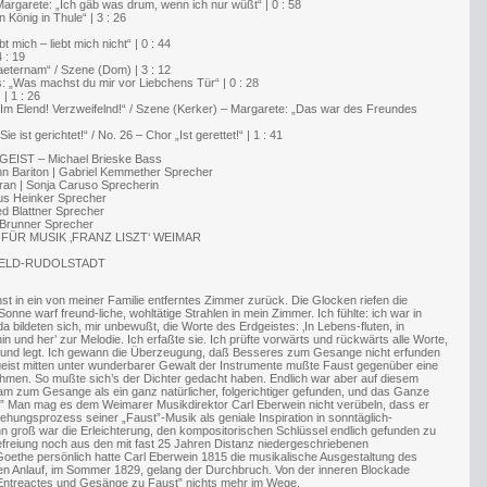
argarete: „Ich gäb was drum, wenn ich nur wüßt“ | 0 : 58
 König in Thule“ | 3 : 26
 mich – liebt mich nicht“ | 0 : 44
 : 19
eternam“ / Szene (Dom) | 3 : 12
 „Was machst du mir vor Liebchens Tür“ | 0 : 28
| 1 : 26
„Im Elend! Verzweifelnd!“ / Szene (Kerker) – Margarete: „Das war des Freundes
 ist gerichtet!“ / No. 26 – Chor „Ist gerettet!“ | 1 : 41
GEIST – Michael Brieske Bass
Bariton | Gabriel Kemmether Sprecher
n | Sonja Caruso Sprecherin
s Heinker Sprecher
d Blattner Sprecher
Brunner Sprecher
R MUSIK ‚FRANZ LISZT‘ WEIMAR
ELD-RUDOLSTADT
nst in ein von meiner Familie entferntes Zimmer zurück. Die Glocken riefen die
e warf freund-liche, wohltätige Strahlen in mein Zimmer. Ich fühlte: ich war in
a bildeten sich, mir unbewußt, die Worte des Erdgeistes: ‚In Lebens-fluten, in
in und her’ zur Melodie. Ich erfaßte sie. Ich prüfte vorwärts und rückwärts alle Worte,
 Mund legt. Ich gewann die Überzeugung, daß Besseres zum Gesange nicht erfunden
geist mitten unter wunderbarer Gewalt der Instrumente mußte Faust gegenüber eine
hmen. So mußte sich’s der Dichter gedacht haben. Endlich war aber auf diesem
zum Gesange als ein ganz natürlicher, folgerichtiger gefunden, und das Ganze
t.” Man mag es dem Weimarer Musikdirektor Carl Eberwein nicht verübeln, dass er
ehungsprozess seiner „Faust”-Musik als geniale Inspiration in sonntäglich-
Denn groß war die Erleichterung, den kompositorischen Schlüssel endlich gefunden zu
efreiung noch aus den mit fast 25 Jahren Distanz niedergeschriebenen
oethe persönlich hatte Carl Eberwein 1815 die musikalische Ausgestaltung des
ten Anlauf, im Sommer 1829, gelang der Durchbruch. Von der inneren Blockade
 „Entreactes und Gesänge zu Faust” nichts mehr im Wege.