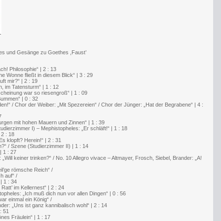
tes und Gesänge zu Goethes ,Faust’
h! Philosophie“ | 2 : 13
 Wonne fließt in diesem Blick“ | 3 : 29
ft mir?“ | 2 : 19
n, im Tatensturm“ | 1 : 12
cheinung war so riesengroß“ | 1 : 09
Summen“ | 0 : 32
den!“ / Chor der Weiber: „Mit Spezereien“ / Chor der Jünger: „Hat der Begrabene“ | 4 :
7
urgen mit hohen Mauern und Zinnen“ | 1 : 39
udierzimmer I) – Mephistopheles: „Er schläft!“ | 1 : 18
 2 : 18
s klopft? Herein!“ | 2 : 31
?“ / Szene (Studierzimmer II) | 1 : 14
 1 : 27
Will keiner trinken?“ / No. 10 Allegro vivace – Altmayer, Frosch, Siebel, Brander: „A!
il’ge römsche Reich“ /
h auf“ /
| 1 : 34
att’ im Kellernest“ | 2 : 24
pheles: „Ich muß dich nun vor allen Dingen“ | 0 : 56
ar einmal ein König“ /
der: „Uns ist ganz kannibalisch wohl“ | 2 : 14
: 51
es Fräulein“ | 1 : 17