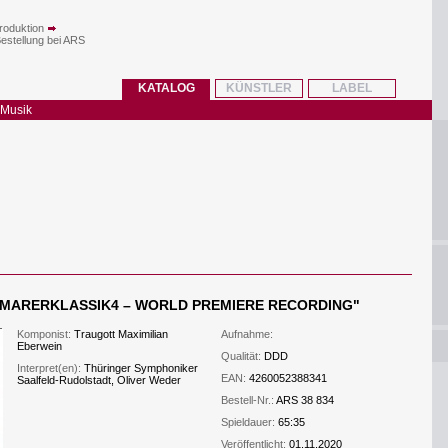
roduktion
Bestellung bei ARS
KATALOG
KÜNSTLER
LABEL
 Musik
 WEIMARERKLASSIK4 – WORLD PREMIERE RECORDING
"
Komponist:
Traugott Maximilian
Aufnahme:
Eberwein
Qualität:
DDD
Interpret(en):
Thüringer Symphoniker
EAN:
4260052388341
Saalfeld-Rudolstadt, Oliver Weder
Bestell-Nr.:
ARS 38 834
Spieldauer:
65:35
Veröffentlicht:
01.11.2020