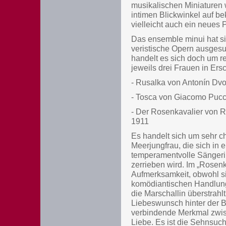
musikalischen Miniaturen 
intimen Blickwinkel auf b
vielleicht auch ein neues 
Das ensemble minui hat si
veristische Opern ausgesu
handelt es sich doch um re
jeweils drei Frauen in Ers
- Rusalka von Antonín Dvo
- Tosca von Giacomo Pucci
- Der Rosenkavalier von R
1911
Es handelt sich um sehr ch
Meerjungfrau, die sich in 
temperamentvolle Sängerin
zerrieben wird. Im „Rosenk
Aufmerksamkeit, obwohl sie 
komödiantischen Handlung 
die Marschallin überstrahl
Liebeswunsch hinter der Be
verbindende Merkmal zwisc
Liebe. Es ist die Sehnsuch