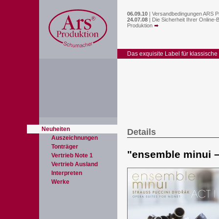
06.09.10
|
Versandbedingungen ARS P
24.07.08
|
Die Sicherheit Ihrer Online-
Produktion
Das exquisite Label für klassische
Neuheiten
Details
Auszeichnungen
Tonträger
"
ensemble minui –
Vertrieb Note 1
Vertrieb Ausland
Interpreten
Werke