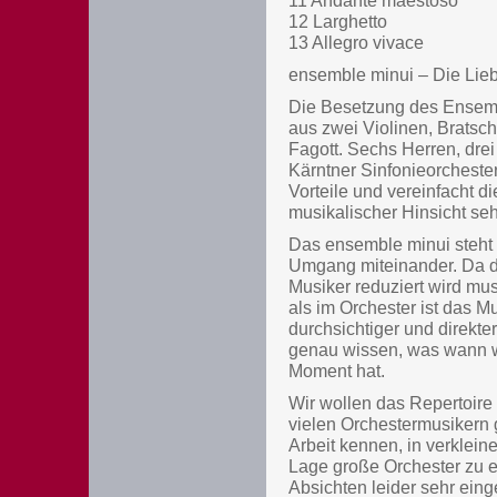
11 Andante maestoso
12 Larghetto
13 Allegro vivace
ensemble minui – Die Lie
Die Besetzung des Ensemb
aus zwei Violinen, Bratsch
Fagott. Sechs Herren, drei
Kärntner Sinfonieorchester
Vorteile und vereinfacht 
musikalischer Hinsicht sehr
Das ensemble minui steht 
Umgang miteinander. Da d
Musiker reduziert wird mu
als im Orchester ist das M
durchsichtiger und direkt
genau wissen, was wann w
Moment hat.
Wir wollen das Repertoire
vielen Orchestermusikern 
Arbeit kennen, in verkleine
Lage große Orchester zu e
Absichten leider sehr ein