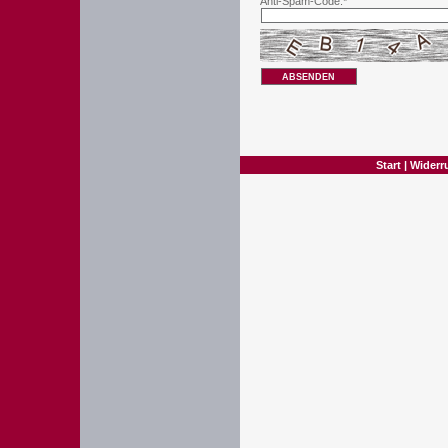
Anti-Spam-Code:*
ABSENDEN
Start
|
Widerr