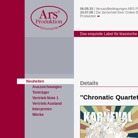
06.09.10
|
Versandbedingungen ARS P
24.07.08
|
Die Sicherheit Ihrer Online-
Produktion
Das exquisite Label für klassische
Neuheiten
Details
Auszeichnungen
Tonträger
"
Chronatic Quartet
Vertrieb Note 1
Vertrieb Ausland
Interpreten
Werke