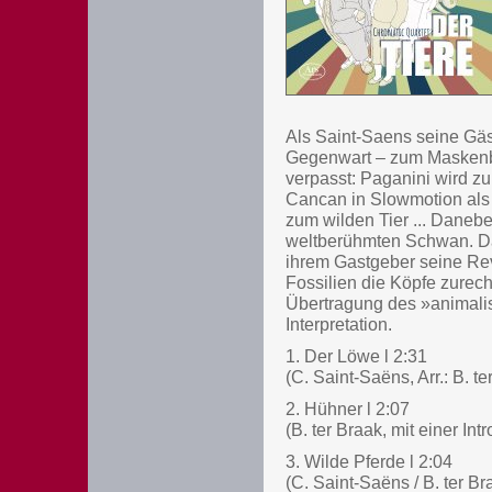
Als Saint-Saens seine Gä
Gegenwart – zum Maskenbal
verpasst: Paganini wird z
Cancan in Slowmotion als S
zum wilden Tier ... Daneb
weltberühmten Schwan. Das
ihrem Gastgeber seine Rev
Fossilien die Köpfe zurech
Übertragung des »animali
Interpretation.
1. Der Löwe l 2:31
(C. Saint-Saëns, Arr.: B. te
2. Hühner l 2:07
(B. ter Braak, mit einer In
3. Wilde Pferde l 2:04
(C. Saint-Saëns / B. ter Br