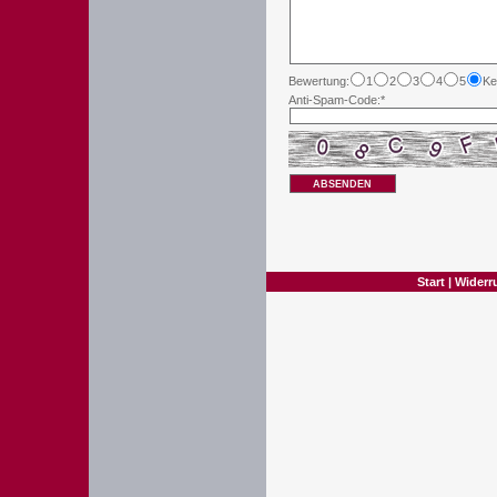
Bewertung:
1
2
3
4
5
Ke
Anti-Spam-Code:*
ABSENDEN
Start
|
Widerr