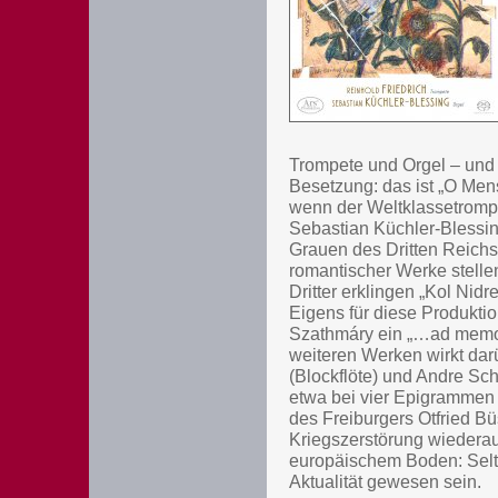
Trompete und Orgel – und 
Besetzung: das ist „O Men
wenn der Weltklassetromp
Sebastian Küchler-Blessin
Grauen des Dritten Reichs
romantischer Werke stell
Dritter erklingen „Kol Nidr
Eigens für diese Produkti
Szathmáry ein „…ad memor
weiteren Werken wirkt dar
(Blockflöte) und Andre Sc
etwa bei vier Epigrammen 
des Freiburgers Otfried B
Kriegszerstörung wiederau
europäischem Boden: Selte
Aktualität gewesen sein.