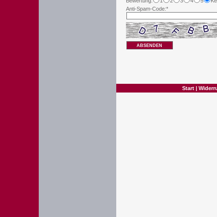
Bewertung:
1
2
3
4
5
Ke
Anti-Spam-Code:*
ABSENDEN
Start
|
Widerr