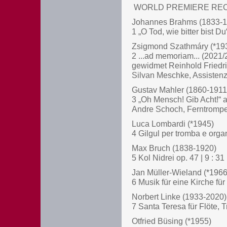
WORLD PREMIERE RE
Johannes Brahms (1833-1
1 „O Tod, wie bitter bist D
Zsigmond Szathmáry (*19
2 ...ad memoriam... (2021/2
gewidmet Reinhold Friedr
Silvan Meschke, Assisten
Gustav Mahler (1860-1911
3 „Oh Mensch! Gib Acht!“ au
Andre Schoch, Ferntrompe
Luca Lombardi (*1945)
4 Gilgul per tromba e organ
Max Bruch (1838-1920)
5 Kol Nidrei op. 47 | 9 : 31
Jan Müller-Wieland (*1966
6 Musik für eine Kirche fü
Norbert Linke (1933-2020)
7 Santa Teresa für Flöte, 
Otfried Büsing (*1955)