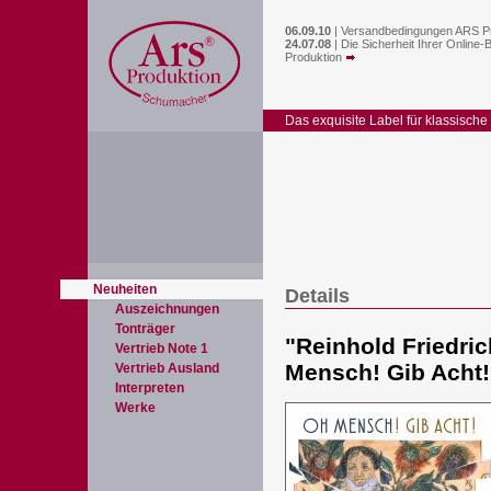
06.09.10
|
Versandbedingungen ARS P
24.07.08
|
Die Sicherheit Ihrer Online-
Produktion
Das exquisite Label für klassische
Neuheiten
Details
Auszeichnungen
Tonträger
"
Reinhold Friedri
Vertrieb Note 1
Mensch! Gib Acht
Vertrieb Ausland
Interpreten
Werke