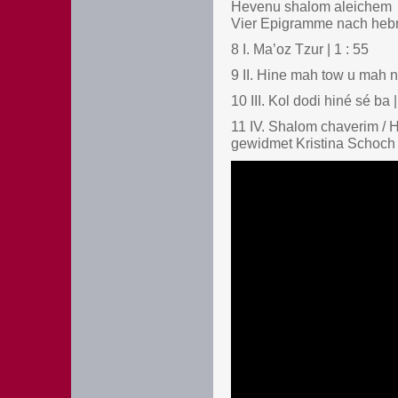
Hevenu shalom aleichem
Vier Epigramme nach hebrä
8 I. Ma’oz Tzur | 1 : 55
9 II. Hine mah tow u mah n
10 III. Kol dodi hiné sé ba |
11 IV. Shalom chaverim / 
gewidmet Kristina Schoch