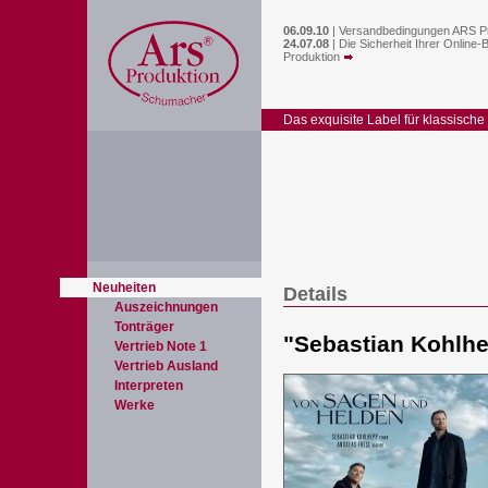
06.09.10
|
Versandbedingungen ARS P
24.07.08
|
Die Sicherheit Ihrer Online-
Produktion
Das exquisite Label für klassische
Neuheiten
Details
Auszeichnungen
Tonträger
"
Sebastian Kohlh
Vertrieb Note 1
Vertrieb Ausland
Interpreten
Werke