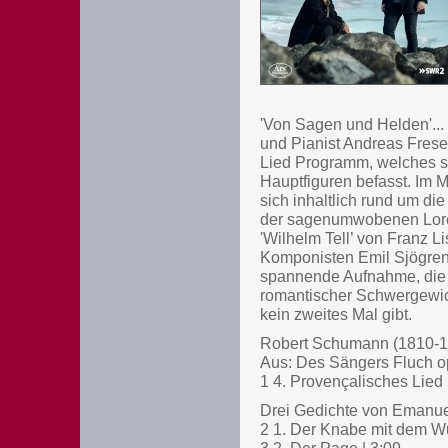
'Von Sagen und Helden'...
und Pianist Andreas Frese
Lied Programm, welches s
Hauptfiguren befasst. Im M
sich inhaltlich rund um di
der sagenumwobenen Lorele
'Wilhelm Tell’ von Franz 
Komponisten Emil Sjögren.
spannende Aufnahme, die 
romantischer Schwergewic
kein zweites Mal gibt.
Robert Schumann (1810-1
Aus: Des Sängers Fluch o
1 4. Provençalisches Lied
Drei Gedichte von Emanuel
2 1. Der Knabe mit dem W