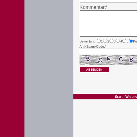
Kommentar:*
Bewertung:
1
2
3
4
5
Ke
Anti-Spam-Code:*
ABSENDEN
Start
|
Widerr