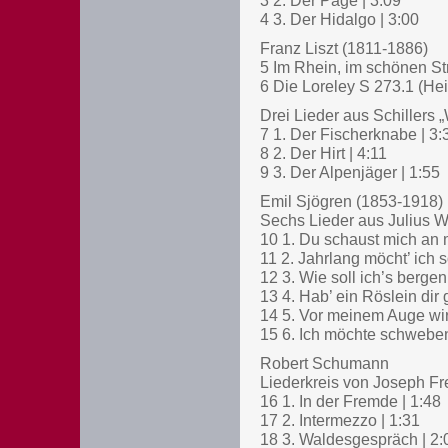
3 2. Der Page | 3:09
4 3. Der Hidalgo | 3:00
Franz Liszt (1811-1886)
5 Im Rhein, im schönen St
6 Die Loreley S 273.1 (Hei
Drei Lieder aus Schillers 
7 1. Der Fischerknabe | 3:
8 2. Der Hirt | 4:11
9 3. Der Alpenjäger | 1:55
Emil Sjögren (1853-1918)
Sechs Lieder aus Julius W
10 1. Du schaust mich an 
11 2. Jahrlang möcht’ ich s
12 3. Wie soll ich’s bergen,
13 4. Hab’ ein Röslein dir
14 5. Vor meinem Auge wird
15 6. Ich möchte schweben
Robert Schumann
Liederkreis von Joseph Fre
16 1. In der Fremde | 1:48
17 2. Intermezzo | 1:31
18 3. Waldesgespräch | 2: