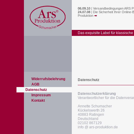
06.09.10
|
Versandbedingungen ARS P
24.07.08
|
Die Sicherheit Ihrer Online-
Produktion
Das exquisite Label für klassische
Widerrufsbelehrung
Datenschutz
AGB
Datenschutz
Datenschutzerklärung
Impressum
Verantwortlicher für die Datenverar
Kontakt
Annette Schumacher
Kückelswerth 26
40883 Ratingen
Deutschland
02102 867129
info @ ars-produktion.de