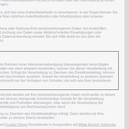
d maschinenlesebaren Format zu erhalten oder die Übermittlung an einen
angen;
, sich bei einer Aufsichtsbehörde zu beschweren. In der Regel können Sie
de Ihres üblichen Aufenthaltsortes oder Arbeitsplatzes oder unseres
itung oder Nutzung Ihrer personenbezogenen Daten, bei Auskünften,
Löschung von Daten sowie Widerruf erteilter Einwilligungen oder
 Datenverwendung wenden Sie sich bitte direkt an uns über die
um.
r im Rahmen einer Interessensabwägung überwiegenden berechtigten
en wie oben erläutert verarbeiten, können Sie dieser Verarbeitung mit
rechen. Erfolgt die Verarbeitung zu Zwecken des Direktmarketings, können
 oben beschrieben ausüben. Soweit die Verarbeitung zu anderen Zwecken
ruchsrecht nur bei Vorliegen von Gründen, die sich aus Ihrer besonderen
rechts werden wir Ihre personenbezogenen Daten nicht weiter zu diesen
, wir können zwingende schutzwürdige Gründe für die Verarbeitung
Rechte und Freiheiten überwiegen, oder wenn die Verarbeitung der
erteidigung von Rechtsansprüchen dient
tung zu Zwecken des Direktmarketings erfolgt. Dann werden wir Ihre
iter zu diesem Zweck verarbeiten.
 dem
Trusted Shops
Rechtstexter in Kooperation mit
Wilde Beuger Solmecke