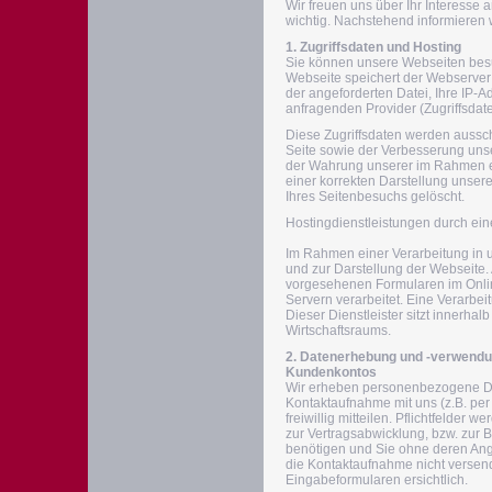
Wir freuen uns über Ihr Interesse 
wichtig. Nachstehend informieren 
1. Zugriffsdaten und Hosting
Sie können unsere Webseiten besu
Webseite speichert der Webserver 
der angeforderten Datei, Ihre IP
anfragenden Provider (Zugriffsdate
Diese Zugriffsdaten werden aussch
Seite sowie der Verbesserung unse
der Wahrung unserer im Rahmen e
einer korrekten Darstellung unser
Ihres Seitenbesuchs gelöscht.
Hostingdienstleistungen durch eine
Im Rahmen einer Verarbeitung in un
und zur Darstellung der Webseite.
vorgesehenen Formularen im Onli
Servern verarbeitet. Eine Verarbei
Dieser Dienstleister sitzt innerh
Wirtschaftsraums.
2. Datenerhebung und -verwendu
Kundenkontos
Wir erheben personenbezogene Dat
Kontaktaufnahme mit uns (z.B. per
freiwillig mitteilen. Pflichtfelder
zur Vertragsabwicklung, bzw. zur
benötigen und Sie ohne deren Anga
die Kontaktaufnahme nicht versen
Eingabeformularen ersichtlich.