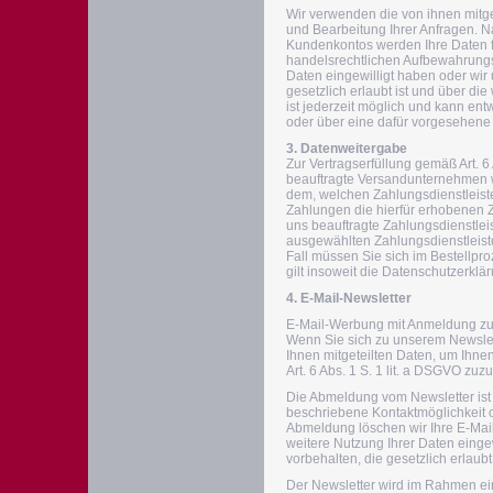
Wir verwenden die von ihnen mitge
und Bearbeitung Ihrer Anfragen. N
Kundenkontos werden Ihre Daten fü
handelsrechtlichen Aufbewahrungsfr
Daten eingewilligt haben oder wi
gesetzlich erlaubt ist und über di
ist jederzeit möglich und kann en
oder über eine dafür vorgesehene
3. Datenweitergabe
Zur Vertragserfüllung gemäß Art. 6
beauftragte Versandunternehmen wei
dem, welchen Zahlungsdienstleist
Zahlungen die hierfür erhobenen Z
uns beauftragte Zahlungsdienstlei
ausgewählten Zahlungsdienstleiste
Fall müssen Sie sich im Bestellpr
gilt insoweit die Datenschutzerklä
4. E-Mail-Newsletter
E-Mail-Werbung mit Anmeldung zu
Wenn Sie sich zu unserem Newslett
Ihnen mitgeteilten Daten, um Ihne
Art. 6 Abs. 1 S. 1 lit. a DSGVO zu
Die Abmeldung vom Newsletter ist 
beschriebene Kontaktmöglichkeit 
Abmeldung löschen wir Ihre E-Mail
weitere Nutzung Ihrer Daten eing
vorbehalten, die gesetzlich erlaubt
Der Newsletter wird im Rahmen ein