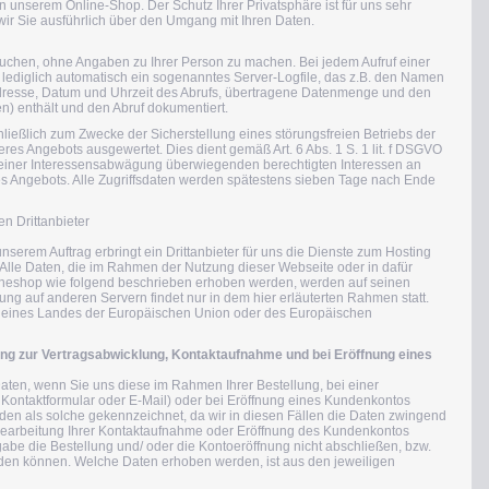
an unserem Online-Shop. Der Schutz Ihrer Privatsphäre ist für uns sehr
wir Sie ausführlich über den Umgang mit Ihren Daten.
chen, ohne Angaben zu Ihrer Person zu machen. Bei jedem Aufruf einer
lediglich automatisch ein sogenanntes Server-Logfile, das z.B. den Namen
-Adresse, Datum und Uhrzeit des Abrufs, übertragene Datenmenge und den
n) enthält und den Abruf dokumentiert.
ließlich zum Zwecke der Sicherstellung eines störungsfreien Betriebs der
res Angebots ausgewertet. Dies dient gemäß Art. 6 Abs. 1 S. 1 lit. f DSGVO
iner Interessensabwägung überwiegenden berechtigten Interessen an
es Angebots. Alle Zugriffsdaten werden spätestens sieben Tage nach Ende
n Drittanbieter
serem Auftrag erbringt ein Drittanbieter für uns die Dienste zum Hosting
 Alle Daten, die im Rahmen der Nutzung dieser Webseite oder in dafür
neshop wie folgend beschrieben erhoben werden, werden auf seinen
tung auf anderen Servern findet nur in dem hier erläuterten Rahmen statt.
alb eines Landes der Europäischen Union oder des Europäischen
ng zur Vertragsabwicklung, Kontaktaufnahme und bei Eröffnung eines
en, wenn Sie uns diese im Rahmen Ihrer Bestellung, bei einer
 Kontaktformular oder E-Mail) oder bei Eröffnung eines Kundenkontos
 werden als solche gekennzeichnet, da wir in diesen Fällen die Daten zwingend
 Bearbeitung Ihrer Kontaktaufnahme oder Eröffnung des Kundenkontos
be die Bestellung und/ oder die Kontoeröffnung nicht abschließen, bzw.
den können. Welche Daten erhoben werden, ist aus den jeweiligen