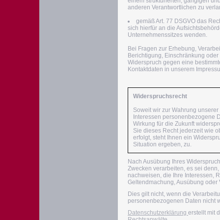
einem strukturierten, gängigen un
anderen Verantwortlichen zu verl
gemäß Art. 77 DSGVO das Recht
sich hierfür an die Aufsichtsbehör
Unternehmenssitzes wenden.
Bei Fragen zur Erhebung, Verarbe
Berichtigung, Einschränkung oder 
Widerspruch gegen eine bestimmte
Kontaktdaten in unserem Impress
Widerspruchsrecht
Soweit wir zur Wahrung unsere
Interessen personenbezogene Dat
Wirkung für die Zukunft widersp
Sie dieses Recht jederzeit wie
erfolgt, steht Ihnen ein Widersp
Situation ergeben, zu.
Nach Ausübung Ihres Widerspruchs
Zwecken verarbeiten, es sei denn
nachweisen, die Ihre Interessen, 
Geltendmachung, Ausübung oder V
Dies gilt nicht, wenn die Verarbei
personenbezogenen Daten nicht we
Datenschutzerklärung
erstellt mit
Rechtsanwälte.