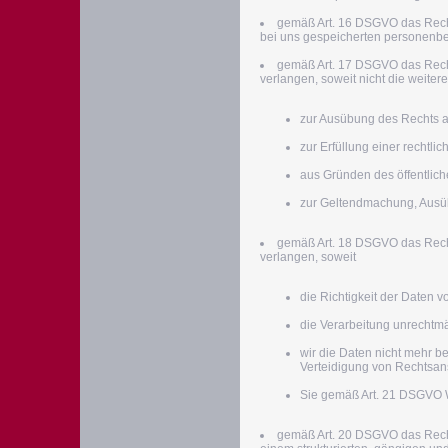
gemäß Art. 16 DSGVO das Recht,
bei uns gespeicherten personenb
gemäß Art. 17 DSGVO das Rech
verlangen, soweit nicht die weiter
zur Ausübung des Rechts a
zur Erfüllung einer rechtlic
aus Gründen des öffentlich
zur Geltendmachung, Ausüb
gemäß Art. 18 DSGVO das Rech
verlangen, soweit
die Richtigkeit der Daten vo
die Verarbeitung unrechtmä
wir die Daten nicht mehr 
Verteidigung von Rechtsan
Sie gemäß Art. 21 DSGVO W
gemäß Art. 20 DSGVO das Recht