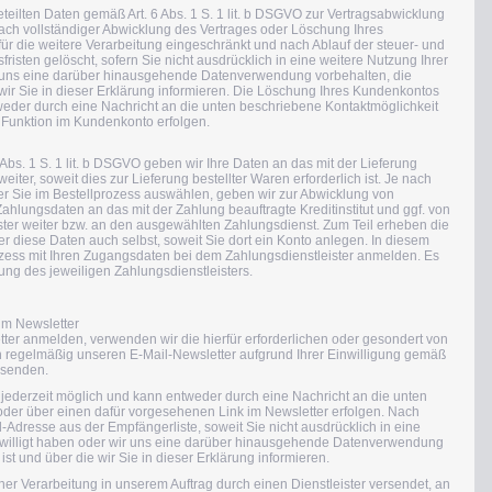
teilten Daten gemäß Art. 6 Abs. 1 S. 1 lit. b DSGVO zur Vertragsabwicklung
ach vollständiger Abwicklung des Vertrages oder Löschung Ihres
r die weitere Verarbeitung eingeschränkt und nach Ablauf der steuer- und
isten gelöscht, sofern Sie nicht ausdrücklich in eine weitere Nutzung Ihrer
r uns eine darüber hinausgehende Datenverwendung vorbehalten, die
e wir Sie in dieser Erklärung informieren. Die Löschung Ihres Kundenkontos
tweder durch eine Nachricht an die unten beschriebene Kontaktmöglichkeit
 Funktion im Kundenkonto erfolgen.
 Abs. 1 S. 1 lit. b DSGVO geben wir Ihre Daten an das mit der Lieferung
ter, soweit dies zur Lieferung bestellter Waren erforderlich ist. Je nach
er Sie im Bestellprozess auswählen, geben wir zur Abwicklung von
ahlungsdaten an das mit der Zahlung beauftragte Kreditinstitut und ggf. von
ster weiter bzw. an den ausgewählten Zahlungsdienst. Zum Teil erheben die
r diese Daten auch selbst, soweit Sie dort ein Konto anlegen. In diesem
ozess mit Ihren Zugangsdaten bei dem Zahlungsdienstleister anmelden. Es
rung des jeweiligen Zahlungsdienstleisters.
m Newsletter
er anmelden, verwenden wir die hierfür erforderlichen oder gesondert von
n regelmäßig unseren E-Mail-Newsletter aufgrund Ihrer Einwilligung gemäß
zusenden.
jederzeit möglich und kann entweder durch eine Nachricht an die unten
oder über einen dafür vorgesehenen Link im Newsletter erfolgen. Nach
-Adresse aus der Empfängerliste, soweit Sie nicht ausdrücklich in eine
ewilligt haben oder wir uns eine darüber hinausgehende Datenverwendung
 ist und über die wir Sie in dieser Erklärung informieren.
er Verarbeitung in unserem Auftrag durch einen Dienstleister versendet, an