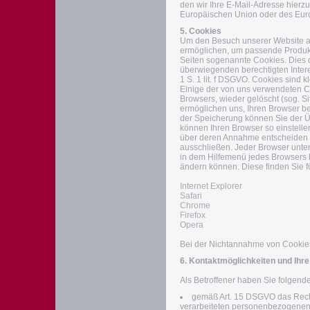
den wir Ihre E-Mail-Adresse hierzu
Europäischen Union oder des Eur
5. Cookies
Um den Besuch unserer Website att
ermöglichen, um passende Produk
Seiten sogenannte Cookies. Dies
überwiegenden berechtigten Intere
1 S. 1 lit. f DSGVO. Cookies sind 
Einige der von uns verwendeten C
Browsers, wieder gelöscht (sog. S
ermöglichen uns, Ihren Browser b
der Speicherung können Sie der Ü
können Ihren Browser so einstelle
über deren Annahme entscheiden o
ausschließen. Jeder Browser untersc
in dem Hilfemenü jedes Browsers b
ändern können. Diese finden Sie f
Internet Explorer
Safari
Chrome
Firefox
Opera
Bei der Nichtannahme von Cookies 
6. Kontaktmöglichkeiten und Ihr
Als Betroffener haben Sie folgend
gemäß Art. 15 DSGVO das Recht
verarbeiteten personenbezogenen