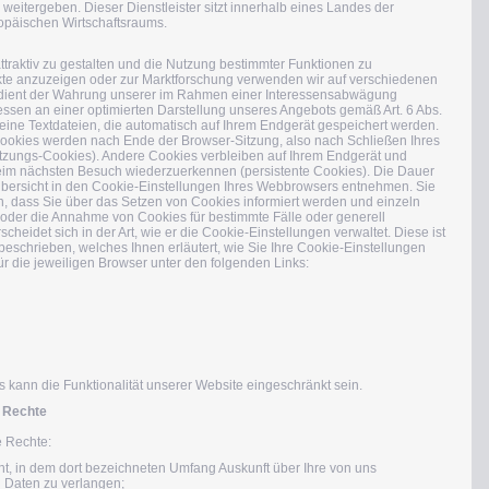
 weitergeben. Dieser Dienstleister sitzt innerhalb eines Landes der
opäischen Wirtschaftsraums.
raktiv zu gestalten und die Nutzung bestimmter Funktionen zu
te anzuzeigen oder zur Marktforschung verwenden wir auf verschiedenen
 dient der Wahrung unserer im Rahmen einer Interessensabwägung
ssen an einer optimierten Darstellung unseres Angebots gemäß Art. 6 Abs.
kleine Textdateien, die automatisch auf Ihrem Endgerät gespeichert werden.
ookies werden nach Ende der Browser-Sitzung, also nach Schließen Ihres
itzungs-Cookies). Andere Cookies verbleiben auf Ihrem Endgerät und
eim nächsten Besuch wiederzuerkennen (persistente Cookies). Die Dauer
bersicht in den Cookie-Einstellungen Ihres Webbrowsers entnehmen. Sie
n, dass Sie über das Setzen von Cookies informiert werden und einzeln
der die Annahme von Cookies für bestimmte Fälle oder generell
heidet sich in der Art, wie er die Cookie-Einstellungen verwaltet. Diese ist
eschrieben, welches Ihnen erläutert, wie Sie Ihre Cookie-Einstellungen
ür die jeweiligen Browser unter den folgenden Links:
kann die Funktionalität unserer Website eingeschränkt sein.
e Rechte
e Rechte:
, in dem dort bezeichneten Umfang Auskunft über Ihre von uns
 Daten zu verlangen;