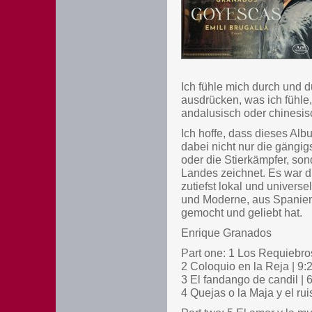
Ich fühle mich durch und d
ausdrücken, was ich fühle
andalusisch oder chinesi
Ich hoffe, dass dieses Alb
dabei nicht nur die gängig
oder die Stierkämpfer, sond
Landes zeichnet. Es war di
zutiefst lokal und universe
und Moderne, aus Spanien
gemocht und geliebt hat.
Enrique Granados
Part one: 1 Los Requiebro
2 Coloquio en la Reja | 9:
3 El fandango de candil | 
4 Quejas o la Maja y el rui