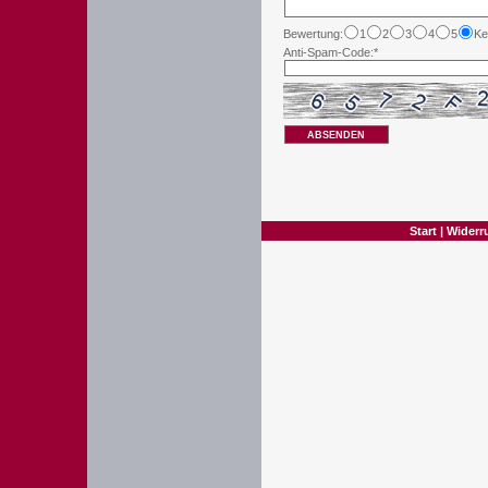
Bewertung:
1
2
3
4
5
Ke
Anti-Spam-Code:*
ABSENDEN
Start
|
Widerr