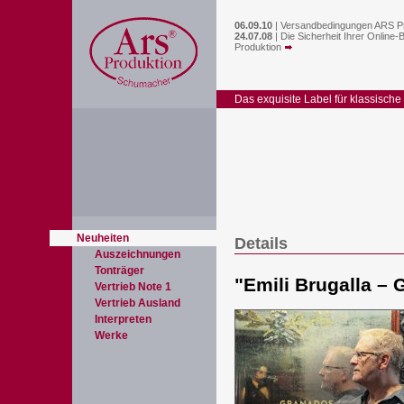
06.09.10
|
Versandbedingungen ARS P
24.07.08
|
Die Sicherheit Ihrer Online-
Produktion
Das exquisite Label für klassische
Neuheiten
Details
Auszeichnungen
Tonträger
"
Emili Brugalla –
Vertrieb Note 1
Vertrieb Ausland
Interpreten
Werke