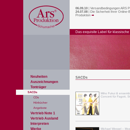
06.09.10
|
Versandbedingungen ARS P
24.07.08
|
Die Sicherheit Ihrer Online-
Produktion
Das exquisite Label für klassische
Neuheiten
SACDs
Auszeichnungen
Tonträger
SACDs
Miho Fukui & ensemble
Concerti für Fagott, Str
CDs
Hörbücher
Angebote
Vertrieb Note 1
Vertrieb Ausland
Interpreten
Werke
Michael Wessel – Moza