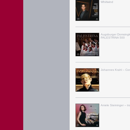
Whirlwind
Augsburger Domsing
PALESTRINA 500
Johannes Krahl – Con
Aniele Steininger – tr