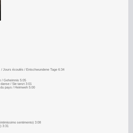
 / Jours écoulés / Entschwundene Tage 6:34
e / Geheimnis 5:05
danse / Sie tanzt 3:01
 du pays / Heimweh 5:00
intimissimo sentimento) 3:08
) 3:31