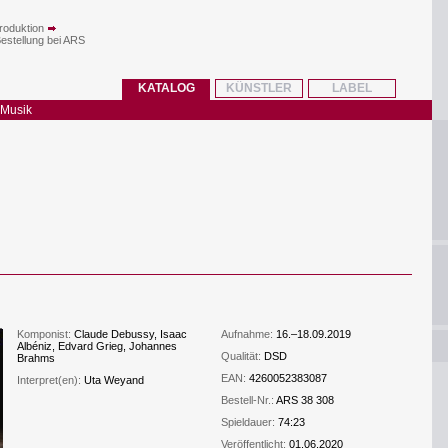
roduktion
Bestellung bei ARS
KATALOG
KÜNSTLER
LABEL
 Musik
Komponist:
Claude Debussy, Isaac
Aufnahme:
16.–18.09.2019
Albéniz, Edvard Grieg, Johannes
Qualität:
DSD
Brahms
EAN:
4260052383087
Interpret(en):
Uta Weyand
Bestell-Nr.:
ARS 38 308
Spieldauer:
74:23
Veröffentlicht:
01.06.2020