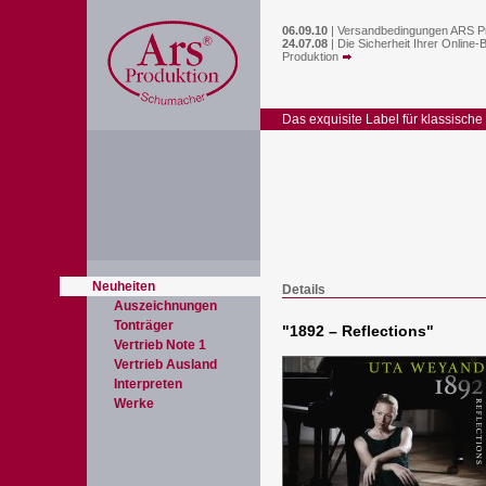
06.09.10
|
Versandbedingungen ARS P
24.07.08
|
Die Sicherheit Ihrer Online-
Produktion
Das exquisite Label für klassische
Neuheiten
Details
Auszeichnungen
Tonträger
"
1892 – Reflections
"
Vertrieb Note 1
Vertrieb Ausland
Interpreten
Werke