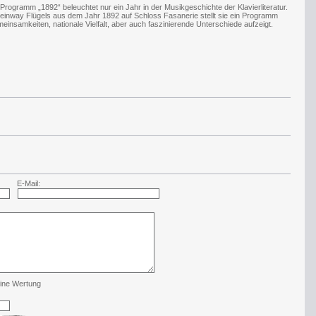
 Programm „1892“ beleuchtet nur ein Jahr in der Musikgeschichte der Klavierliteratur.
Steinway Flügels aus dem Jahr 1892 auf Schloss Fasanerie stellt sie ein Programm
samkeiten, nationale Vielfalt, aber auch faszinierende Unterschiede aufzeigt.
E-Mail:
ine Wertung