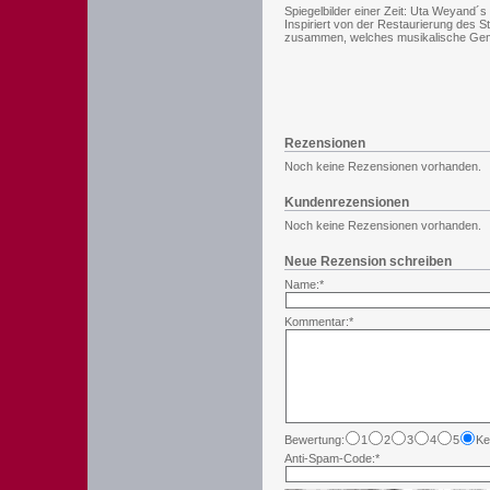
Spiegelbilder einer Zeit: Uta Weyand´s
Inspiriert von der Restaurierung des 
zusammen, welches musikalische Gemein
Rezensionen
Noch keine Rezensionen vorhanden.
Kundenrezensionen
Noch keine Rezensionen vorhanden.
Neue Rezension schreiben
Name:*
Kommentar:*
Bewertung:
1
2
3
4
5
Ke
Anti-Spam-Code:*