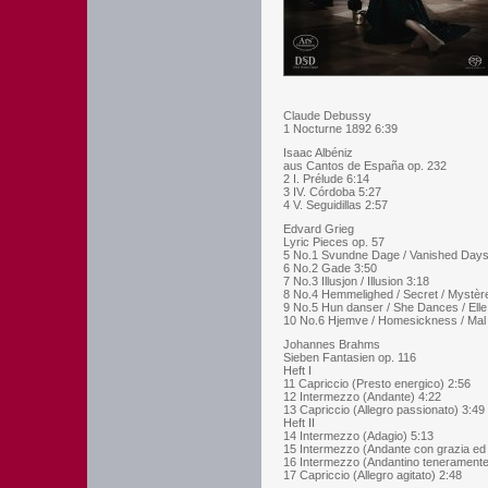
Claude Debussy
1 Nocturne 1892 6:39
Isaac Albéniz
aus Cantos de España op. 232
2 I. Prélude 6:14
3 IV. Córdoba 5:27
4 V. Seguidillas 2:57
Edvard Grieg
Lyric Pieces op. 57
5 No.1 Svundne Dage / Vanished Days
6 No.2 Gade 3:50
7 No.3 Illusjon / Illusion 3:18
8 No.4 Hemmelighed / Secret / Mystèr
9 No.5 Hun danser / She Dances / Elle 
10 No.6 Hjemve / Homesickness / Mal
Johannes Brahms
Sieben Fantasien op. 116
Heft I
11 Capriccio (Presto energico) 2:56
12 Intermezzo (Andante) 4:22
13 Capriccio (Allegro passionato) 3:49
Heft II
14 Intermezzo (Adagio) 5:13
15 Intermezzo (Andante con grazia ed 
16 Intermezzo (Andantino teneramente
17 Capriccio (Allegro agitato) 2:48