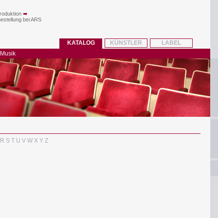
roduktion
Bestellung bei ARS
KATALOG
KÜNSTLER
LABEL
 Musik
R
S
T
U
V
W
X
Y
Z