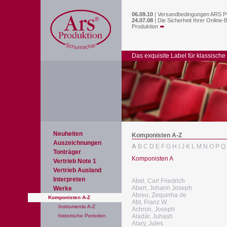
06.09.10
|
Versandbedingungen ARS P
24.07.08
|
Die Sicherheit Ihrer Online-
Produktion
Das exquisite Label für klassische
Neuheiten
Komponisten A-Z
Auszeichnungen
A
B
C
D
E
F
G
H
I
J
K
L
M
N
O
P
Q
Tonträger
Komponisten A
Vertrieb Note 1
Vertrieb Ausland
Interpreten
Abel, Carl Friedrich
Abert, Johann Joseph
Werke
Abreu, Zequinha de
Komponisten A-Z
Abt, Franz W.
Instrumente A-Z
Achron, Joseph
historische Perioden
Aladár, Juhash
Alary, Jules