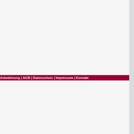
ufsbelehrung
|
AGB
|
Datenschutz
|
Impressum
|
Kontakt