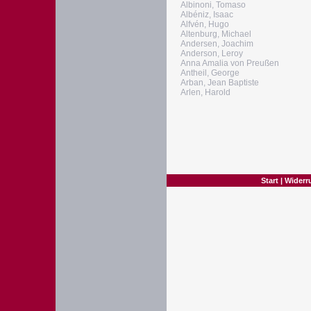
Albinoni, Tomaso
Albéniz, Isaac
Alfvén, Hugo
Altenburg, Michael
Andersen, Joachim
Anderson, Leroy
Anna Amalia von Preußen
Antheil, George
Arban, Jean Baptiste
Arlen, Harold
Start
|
Widerr