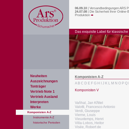
06.09.10
|
Versandbedingungen ARS P
24.07.08
|
Die Sicherheit Ihrer Online-
Produktion
Das exquisite Label für klassische
Neuheiten
Komponisten A-Z
Auszeichnungen
A
B
C
D
E
F
G
H
I
J
K
L
M
N
O
P
Q
Tonträger
Komponisten V
Vertrieb Note 1
Vertrieb Ausland
Interpreten
Vaňhal, Jan Křtitel
Valotti, Francesco Antonio
Werke
Verdi, Giuseppe
Komponisten A-Z
Vierne, Louis
Instrumente A-Z
Vieuxtemps, Henri
historische Perioden
Villa-Lobos, Heitor
Visée, Robert de