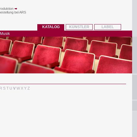
roduktion
Bestellung bei ARS
KATALOG
KÜNSTLER
LABEL
 Musik
R
S
T
U
V
W
X
Y
Z