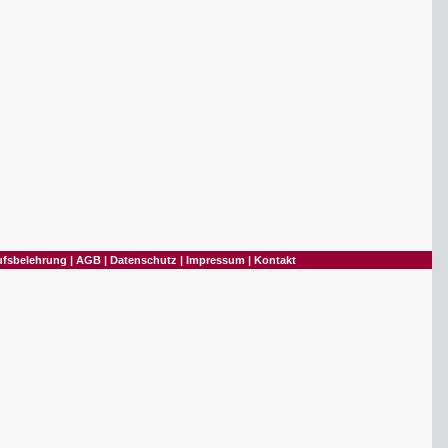
ufsbelehrung
|
AGB
|
Datenschutz
|
Impressum
|
Kontakt