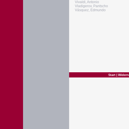
Vivaldi, Antonio
Vladigerov, Pantscho
Vásquez, Edmundo
Start
|
Widerr