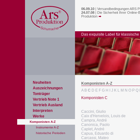
06.09.10
|
Versandbedingungen ARS P
24.07.08
|
Die Sicherheit Ihrer Online-
Produktion
Das exquisite Label für klassische
Neuheiten
Komponisten A-Z
Auszeichnungen
A
B
C
D
E
F
G
H
I
J
K
L
M
N
O
P
Q
Tonträger
Komponisten C
Vertrieb Note 1
Vertrieb Ausland
Interpreten
Caccini, Giulio
Caix d'Hervelois, Louis de
Werke
Campra, André
Komponisten A-Z
Canonica, Paolo
Instrumente A-Z
Caplet, André
historische Perioden
Capua, Eduardo di
Carcassi, Mateo