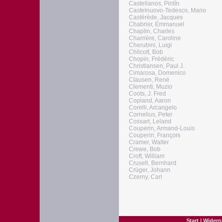
Castellanos, Pintín
Castelnuovo-Tedesco, Mario
Castérède, Jacques
Chabrier, Emmanuel
Chaplin, Charles
Charrière, Caroline
Cherubini, Luigi
Chilcott, Bob
Chopin, Frédéric
Christiansen, Paul J.
Cimarosa, Domenico
Clausen, René
Clementi, Muzio
Coots, J. Fred
Copland, Aaron
Corelli, Arcangelo
Cornelius, Peter
Cossart, Leland
Couperin, Armand-Louis
Couperin, François
Cramer, Walter
Crewe, Bob
Croft, William
Crusell, Bernhard
Crüger, Johann
Czerny, Carl
Start
|
Widerr