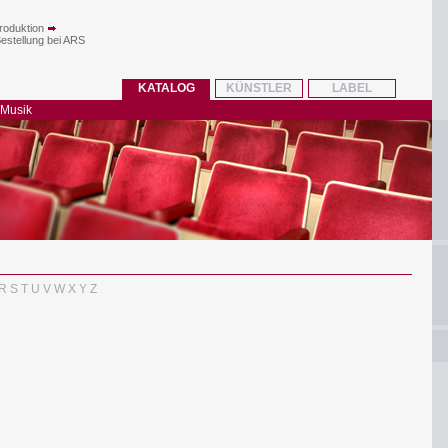
roduktion
Bestellung bei ARS
KATALOG
KÜNSTLER
LABEL
 Musik
R
S
T
U
V
W
X
Y
Z