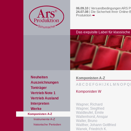
06.09.10
|
Versandbedingungen ARS P
24.07.08
|
Die Sicherheit Ihrer Online-
Produktion
Das exquisite Label für klassische
Neuheiten
Komponisten A-Z
Auszeichnungen
A
B
C
D
E
F
G
H
I
J
K
L
M
N
O
P
Q
Tonträger
Komponisten W
Vertrieb Note 1
Vertrieb Ausland
Interpreten
Wagner, Richard
Wagner, Siegfried
Werke
Waldteufel, Émile
Komponisten A-Z
Wallenhorst, Ansgar
Instrumente A-Z
Walter, Bruno
historische Perioden
Walther, Johann Gottfried
Wanek, Friedrich K.