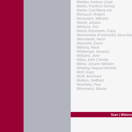
Webber, Andrew Lloyd
Weber, Friedrich Dionys
Weber, Carl Maria von
Weirauch, Robert
Weismann, Wilhelm
Wendt, Johann
Whitacre, Eric
Wieck-Schumann, Clara
Wieniawska (Poldowski), Irena Re
Wieniawski, Henri
Wikander, David
Wilberg, Mack
Wildberger, Jacques
Williams, John
Willot, John Christie
Wilms, Johann Wilhelm
Winding, August Hendrik
Wolf, Hugo
Wolff, Bernhard
Wolters, Gottfried
Wranitzky, Paul
Wronowicz, Maciej
Start
|
Widerr