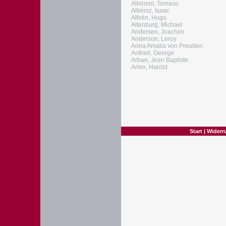
Albinoni, Tomaso
Albéniz, Isaac
Alfvén, Hugo
Altenburg, Michael
Andersen, Joachim
Anderson, Leroy
Anna Amalia von Preußen
Antheil, George
Arban, Jean Baptiste
Arlen, Harold
Start
|
Widerr