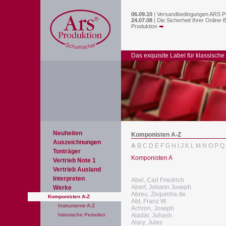
06.09.10
|
Versandbedingungen ARS P
24.07.08
|
Die Sicherheit Ihrer Online-
Produktion
Das exquisite Label für klassische
Neuheiten
Komponisten A-Z
Auszeichnungen
A
B
C
D
E
F
G
H
I
J
K
L
M
N
O
P
Q
Tonträger
Komponisten A
Vertrieb Note 1
Vertrieb Ausland
Interpreten
Abel, Carl Friedrich
Abert, Johann Joseph
Werke
Abreu, Zequinha de
Komponisten A-Z
Abt, Franz W.
Instrumente A-Z
Achron, Joseph
historische Perioden
Aladár, Juhash
Alary, Jules