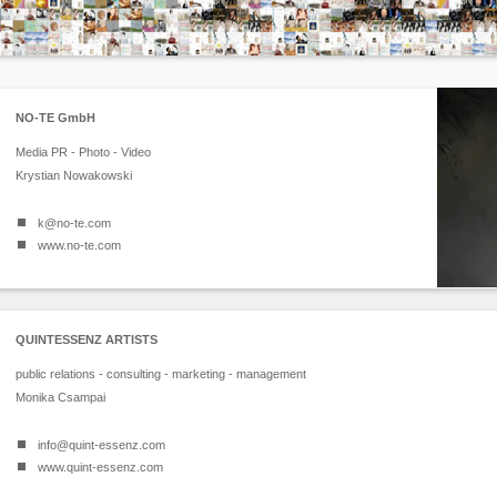
NO-TE GmbH
Media PR - Photo - Video
Krystian Nowakowski
k@no-te.com
www.no-te.com
QUINTESSENZ ARTISTS
public relations - consulting - marketing - management
Monika Csampai
info@quint-essenz.com
www.quint-essenz.com