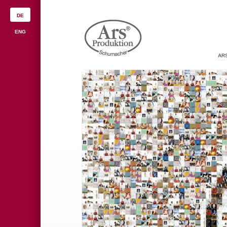
DE
ENG
AR