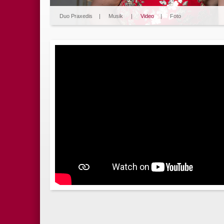
Duo Praxedis
|
Musik
|
Video
|
Foto