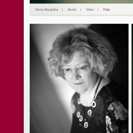
Elena Margolina
|
Musik
|
Video
|
Foto