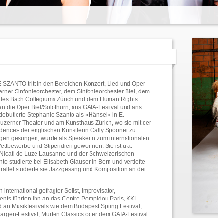
ZANTO tritt in den Bereichen Konzert, Lied und Oper
erner Sinfonieorchester, dem Sinfonieorchester Biel, dem
 des Bach Collegiums Zürich und dem Human Rights
an die Oper Biel/Solothurn, ans GAIA-Festival und ans
 debutierte Stephanie Szanto als «Hänsel» in E.
uzerner Theater und am Kunsthaus Zürich, wo sie mit der
dence» der englischen Künstlerin Cally Spooner zu
ngen gesungen, wurde als Speakerin zum internationalen
ettbewerbe und Stipendien gewonnen. Sie ist u.a.
es Nicati de Luze Lausanne und der Schweizerischen
o studierte bei Elisabeth Glauser in Bern und vertiefte
arallel studierte sie Jazzgesang und Komposition an der
nternational gefragter Solist, Improvisator,
nts führten ihn an das Centre Pompidou Paris, KKL
 an Musikfestivals wie dem Budapest Spring Festival,
Nargen-Festival, Murten Classics oder dem GAIA-Festival.