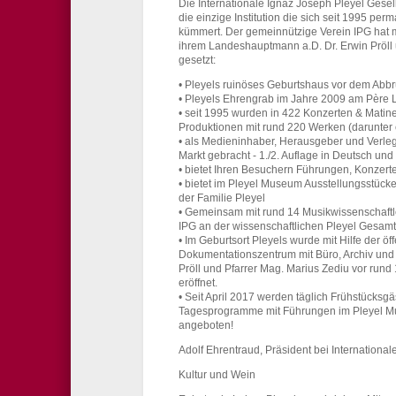
Die Internationale Ignaz Joseph Pleyel Gesel
die einzige Institution die sich seit 1995 p
kümmert. Der gemeinnützige Verein IPG hat mi
ihrem Landeshauptmann a.D. Dr. Erwin Pröll 
gesetzt:
• Pleyels ruinöses Geburtshaus vor dem Abbr
• Pleyels Ehrengrab im Jahre 2009 am Père La
• seit 1995 wurden in 422 Konzerten & Mati
Produktionen mit rund 220 Werken (darunter 
• als Medieninhaber, Herausgeber und Verlege
Markt gebracht - 1./2. Auflage in Deutsch und 
• bietet Ihren Besuchern Führungen, Konzer
• bietet im Pleyel Museum Ausstellungsstück
der Familie Pleyel
• Gemeinsam mit rund 14 Musikwissenschaftl
IPG an der wissenschaftlichen Pleyel Gesam
• Im Geburtsort Pleyels wurde mit Hilfe der ö
Dokumentationszentrum mit Büro, Archiv und
Pröll und Pfarrer Mag. Marius Zediu vor run
eröffnet.
• Seit April 2017 werden täglich Frühstücksg
Tagesprogramme mit Führungen im Pleyel M
angeboten!
Adolf Ehrentraud, Präsident bei International
Kultur und Wein