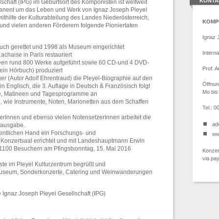
KONTA
lschaft (IPG) im Geburtsort des Komponisten ist weltweit
ermanent um das Leben und Werk von Ignaz Joseph Pleyel
thilfe der Kulturabteilung des Landes Niederösterreich,
KOMP
und vielen anderen Förderern folgende Pioniertaten
Ignaz 
uch gerettet und 1998 als Museum eingerichtet
Intern
chaise in Paris restauriert
neen rund 800 Werke aufgeführt sowie 60 CD-und 4 DVD-
Prof. 
ein Hörbuch) produziert
r (Autor Adolf Ehrentraud) die Pleyel-Biographie auf den
Öffnun
in Englisch, die 3. Auflage in Deutsch & Französisch folgt
Mo bis
te, Matineen und Tagesprogramme an
e, wie Instrumente, Noten, Marionetten aus dem Schaffen
Tel.: 
erInnen und ebenso vielen NotensetzerInnen arbeitet die
ad
tausgabe.
ffentlichen Hand ein Forschungs- und
ww
 Konzertsaal errichtet und mit Landeshauptmann Erwin
d 1100 Besuchern am Pfingstsonntag, 15. Mai 2016
Konzert
via pa
äste im Pleyel Kulturzentrum begrüßt und
useum, Sonderkonzerte, Catering und Weinwanderungen
e Ignaz Joseph Pleyel Gesellschaft (IPG)