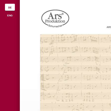
DE
ENG
AR