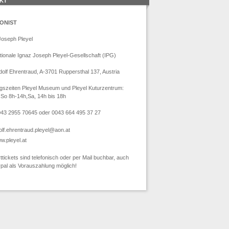
KT
ONIST
Joseph Pleyel
ationale Ignaz Joseph Pleyel-Gesellschaft (IPG)
Adolf Ehrentraud, A-3701 Ruppersthal 137, Austria
gszeiten Pleyel Museum und Pleyel Kuturzentrum:
 So 8h-14h,Sa, 14h bis 18h
0043 2955 70645 oder 0043 664 495 37 27
olf.ehrentraud.pleyel@aon.at
w.pleyel.at
tickets sind telefonisch oder per Mail buchbar, auch
ypal als Vorauszahlung möglich!