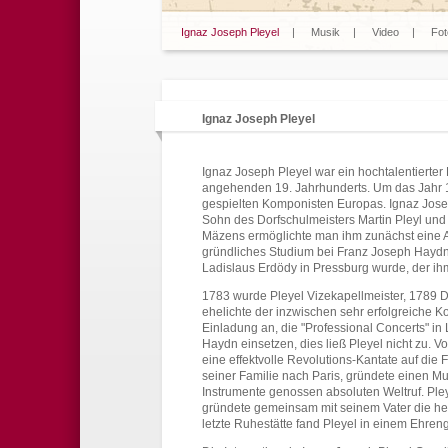
Ignaz Joseph Pleyel
|
Musik
|
Video
|
Fot
Ignaz Joseph Pleyel
Ignaz Joseph Pleyel war ein hochtalentierter
angehenden 19. Jahrhunderts. Um das Jahr 1
gespielten Komponisten Europas. Ignaz Jose
Sohn des Dorfschulmeisters Martin Pleyl und
Mäzens ermöglichte man ihm zunächst eine A
gründliches Studium bei Franz Joseph Haydn,
Ladislaus Erdödy in Pressburg wurde, der ihm
1783 wurde Pleyel Vizekapellmeister, 1789 
ehelichte der inzwischen sehr erfolgreiche 
Einladung an, die "Professional Concerts" in
Haydn einsetzen, dies ließ Pleyel nicht zu. Vo
eine effektvolle Revolutions-Kantate auf die 
seiner Familie nach Paris, gründete einen M
Instrumente genossen absoluten Weltruf. Ple
gründete gemeinsam mit seinem Vater die heu
letzte Ruhestätte fand Pleyel in einem Ehre