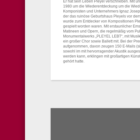
Er hat sein Leben Pleyel verschrieben. Mit un
1980 um die Wiederentdeckung um die Wied
Komponisten und Unternehmers Ignaz Joseph 
der das ruinöse Geburtshaus Pleyels vor de
wurde zum Entdecker von Kompositionen Pley
gespielt worden waren. Mit erstaunlicher Ems
Matineen und Opern, die regelmäßig vom Pub
Monumentalwerks „PLEYEL LEBT“, mit Musik v
ein großer Chor sowie Ballett mit. Bei der 
aufgenommen, davon zeugen 150 E-Mails (si
sowohl im mit hervorragender Akustik ausgest
werden kann, erklingen mit großartigen Küns
gehört hatte.