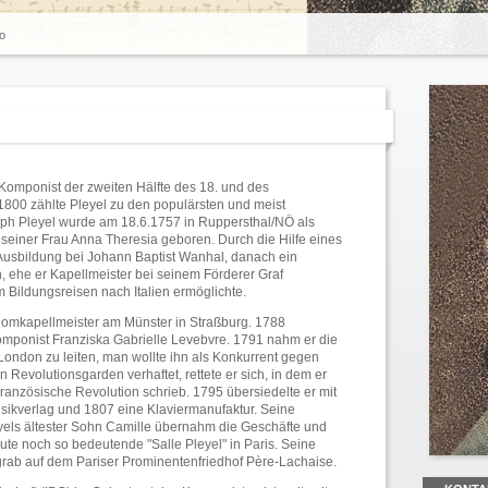
o
 Komponist der zweiten Hälfte des 18. und des
800 zählte Pleyel zu den populärsten und meist
ph Pleyel wurde am 18.6.1757 in Ruppersthal/NÖ als
 seiner Frau Anna Theresia geboren. Durch die Hilfe eines
usbildung bei Johann Baptist Wanhal, danach ein
 ehe er Kapellmeister bei seinem Förderer Graf
 Bildungsreisen nach Italien ermöglichte.
Domkapellmeister am Münster in Straßburg. 1788
Komponist Franziska Gabrielle Levebvre. 1791 nahm er die
 London zu leiten, man wollte ihn als Konkurrent gegen
n Revolutionsgarden verhaftet, rettete er sich, in dem er
Französische Revolution schrieb. 1795 übersiedelte er mit
usikverlag und 1807 eine Klaviermanufaktur. Seine
yels ältester Sohn Camille übernahm die Geschäfte und
te noch so bedeutende "Salle Pleyel" in Paris. Seine
ngrab auf dem Pariser Prominentenfriedhof Père-Lachaise.