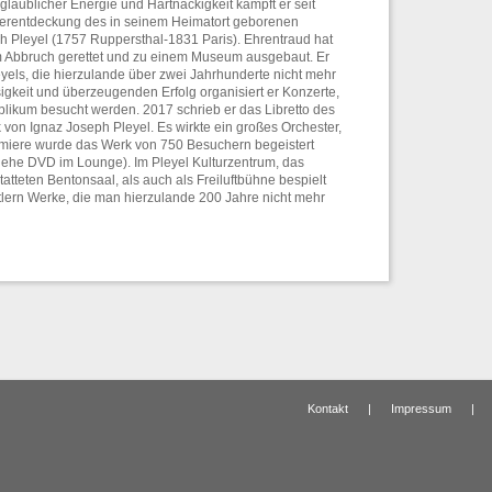
glaublicher Energie und Hartnäckigkeit kämpft er seit
erentdeckung des in seinem Heimatort geborenen
Pleyel (1757 Ruppersthal-1831 Paris). Ehrentraud hat
m Abbruch gerettet und zu einem Museum ausgebaut. Er
els, die hierzulande über zwei Jahrhunderte nicht mehr
igkeit und überzeugenden Erfolg organisiert er Konzerte,
likum besucht werden. 2017 schrieb er das Libretto des
on Ignaz Joseph Pleyel. Es wirkte ein großes Orchester,
Premiere wurde das Werk von 750 Besuchern begeistert
ehe DVD im Lounge). Im Pleyel Kulturzentrum, das
atteten Bentonsaal, als auch als Freiluftbühne bespielt
tlern Werke, die man hierzulande 200 Jahre nicht mehr
Kontakt
|
Impressum
|