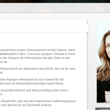
hielt ihren ersten Violinunterricht mit fünf Jahren. Nach
Wettbewerb in Bern, Concours Jacques Thibaud in Paris
die Geigerin ihr Violinstudium bei Igor Ozim an der
en ab.
ördert durch ein Stipendium des DAAD, das sie für zwei
te.
en Klängen interessiert sie sich sowohl für die
als auch für Inter­pretationsansätze neuer Musik.
e Ensemble Modern und Musica Antiqua Köln und in
en.
 Musik Köln, das sich der historischen Aufführungs­praxis
vom Barock bis zur Romantik umfasst.