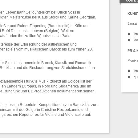
KONTA
ten Lebensjahr Cellounterricht bei Ulrich Voss in
KÜNS
gten Meisterkurse bei Klaus Storck und Karine Georgian.
Jansa
ießer und Rainer Zipperling (Barock­cello) in Köln und
i Roël Dieltiens in Leuven (Belgien). Weitere
in
is führten ihn zu Ilton Wjuniski nach Paris.
ja
Interesse der Erforschung der ästhetischen und
ntenspiels vom musikalischen Barock bis zum frühen 20.
PR &
Monik
der Streich­instrumente in Barock, Klassik und Romantik
n Rückbau und die Restaurierung von Streichinstrumenten
in
qu
l­ensembles für Alte Musik, zuletzt als Solocellist der
 allen Ländern Europas, in Nord und Südamerika und im
he Rundfunk und CD­Produktionen dokumentieren seinen
öln, dessen Repertoire Kompositionen vom Barock bis zur
einsam mit der Geigerin Christine Rox bekannte und
reichen Repertoires für Violine und Violoncello auf.