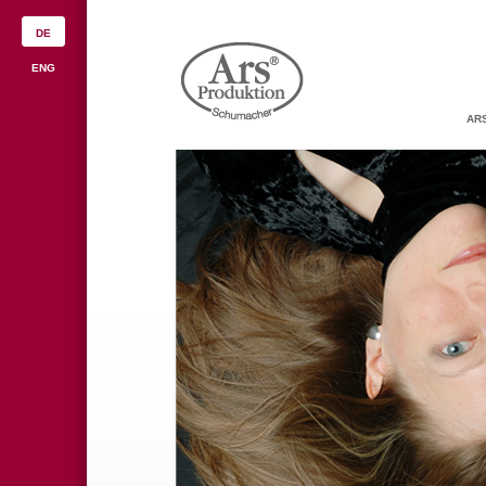
DE
ENG
AR