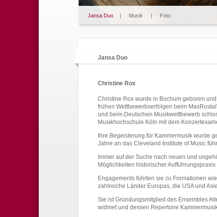
Jansa Duo
|
Musik
|
Foto
Jansa Duo
Christine Rox
Christine Rox wurde in Bochum geboren und er
frühen Wettbewerbserfolgen beim MaxRostal
und beim Deutschen Musikwettbewerb schloss 
Musikhochschule Köln mit dem Konzertexam
Ihre Begeisterung für Kammermusik wurde gef
Jahre an das Cleveland Institute of Music führ
Immer auf der Suche nach neuen und ungehört
Möglichkeiten historischer Aufführungs­praxis 
Engagements führten sie zu Formationen wi
zahlreiche Länder Europas, die USA und Asi
Sie ist Gründungsmitglied des Ensembles Alte
widmet und dessen Repertoire Kammermusik 