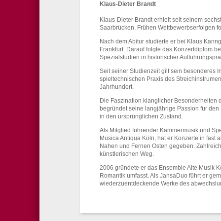
Klaus-Dieter Brandt
Klaus-Dieter Brandt erhielt seit seinem sechs
Saarbrücken. Frühen Wettbewerbserfolgen fol
Nach dem Abitur studierte er bei Klaus Kanng
Frankfurt. Darauf folgte das Konzertdiplom be
Spezialstudien in historischer Aufführungsprax
Seit seiner Studienzeit gilt sein besonderes 
spieltechnischen Praxis des Streichinstrume
Jahrhundert.
Die Faszination klanglicher Besonder­heiten 
begründet seine lang­jährige Passion für de
in den ursprünglichen Zustand.
Als Mitglied führender Kammermusik und Spezia
Musica Antiqua Köln, hat er Konzerte in fast
Nahen und Fernen Osten gegeben. Zahlreic
künstlerischen Weg.
2006 gründete er das Ensemble Alte Musik K
Romantik umfasst. Als JansaDuo führt er gem
wiederzuentdeckende Werke des abwechslungs