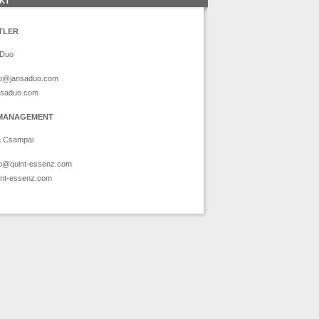
KT
TLER
 Duo
fo@jansaduo.com
nsaduo.com
 MANAGEMENT
a Csampai
fo@quint-essenz.com
int-essenz.com