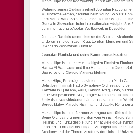
Marko Hilpo ist seit fast zwanzig Jahren aktiv und trat i
Während seines Studiums erhielt Joonatan Rautiola meh
Musikwettbewerben, darunter beim Young Soloists’ Compe
dem Nordic Wind Soloists’ Competition in Oslo, beim I
Gorica in Slowenien, beim Internationalen Adolphe Sax
dem Internationale Aeolus-Wettbewerb in Düsseldorf.
Joonatan Rautiola unterrichtet an der Sibelius-Akademie 
anderem in Tokio, Basel, Riga, London, München und Stra
D’Addario Woodwinds Künstler.
Joonatan Rautiola und seine Kammermusikpartner
Marko Hilpo ist einer der vielseitigsten Pianisten Finnlan
Hamsa Al-Wadi Juris und Ilmo Ranta und am Queen Sofia 
Bashkirov und Claudio Martinez Mehner.
Marko Hilpo, Preisträger des internationalen Maria Cana
Solist beim Finnish Radio Symphony Orchestra und beim
Konzerte in Ljubljana, Paris, London, Prag, Kioto, Madr
neue Kompositionen. Als gefragter Kammermusik- und Lie
festivals in verschiedenen Ländern zusammen mit Weltk
Sergey Malov, Marcelo Nisinman und Jaakko Ryhänen a
Marko Hilpo ist ein erfahrener Arrangeur und fühlt sich
Seine Orchestrierungen wurden vom Finnish Radio Sym
Helsinki und Turku gespielt und er hat viele große sym
adaptiert. Er arbeitet als Dirigent, Arrangeur und Pianist
Academy und der Theatre Academy der Helsinki University