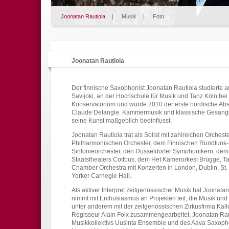
Joonatan Rautiola
|
Musik
|
Foto
Joonatan Rautiola
Der finnische Saxophonist Joonatan Rautiola studierte a
Savijoki, an der Hochschule für Musik und Tanz Köln bei
Konservatorium und wurde 2010 der erste nordische Ab
Claude Delangle. Kammermusik und klassische Gesangs
seine Kunst maßgeblich beeinflusst.
Joonatan Rautiola trat als Solist mit zahlreichen Orches
Philharmonischen Orchester, dem Finnischen Rundfunk-S
Sinfonieorchester, den Düsseldorfer Symphonikern, dem
Staatstheaters Cottbus, dem Het Kamerorkest Brügge, Ta
Chamber Orchestra mit Konzerten in London, Dublin, St. 
Yorker Carnegie Hall.
Als aktiver Interpret zeitgenössischer Musik hat Joonata
nimmt mit Enthusiasmus an Projekten teil, die Musik und
unter anderem mit der zeitgenössischen Zirkusfirma Kall
Regisseur Alain Foix zusammengearbeitet. Joonatan Raut
Musikkollektivs Uusinta Ensemble und des Aava Saxopho