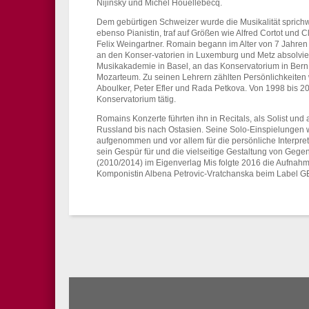
Nijinsky und Michel Houellebecq.
Dem gebürtigen Schweizer wurde die Musikalität sprichwö
ebenso Pianistin, traf auf Größen wie Alfred Cortot und C
Felix Weingartner. Romain begann im Alter von 7 Jahren 
an den Konser-vatorien in Luxemburg und Metz absolviert
Musikakademie in Basel, an das Konservatorium in Bern 
Mozarteum. Zu seinen Lehrern zählten Persönlichkeiten
Aboulker, Peter Efler und Rada Petkova. Von 1998 bis 2
Konservatorium tätig.
Romains Konzerte führten ihn in Recitals, als Solist u
Russland bis nach Ostasien. Seine Solo-Einspielungen w
aufgenommen und vor allem für die persönliche Interpret
sein Gespür für und die vielseitige Gestaltung von Gege
(2010/2014) im Eigenverlag Mis folgte 2016 die Aufnahm
Komponistin Albena Petrovic-Vratchanska beim Label 