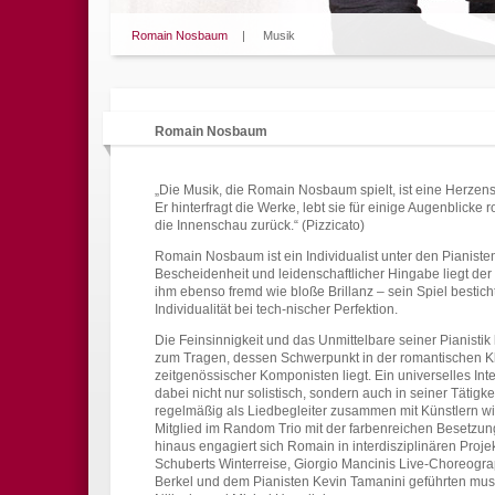
Romain Nosbaum
|
Musik
Romain Nosbaum
„Die Musik, die Romain Nosbaum spielt, ist eine Herzen
Er hinterfragt die Werke, lebt sie für einige Augenblicke
die Innenschau zurück.“ (Pizzicato)
Romain Nosbaum ist ein Individualist unter den Pianisten
Bescheidenheit und leidenschaftlicher Hingabe liegt der 
ihm ebenso fremd wie bloße Brillanz – sein Spiel besticht
Individualität bei tech-nischer Perfektion.
Die Feinsinnigkeit und das Unmittelbare seiner Pianisti
zum Tragen, dessen Schwerpunkt in der romantischen Kla
zeitgenössischer Komponisten liegt. Ein universelles Inte
dabei nicht nur solistisch, sondern auch in seiner Tätigke
regelmäßig als Liedbegleiter zusammen mit Künstlern wi
Mitglied im Random Trio mit der farbenreichen Besetzung
hinaus engagiert sich Romain in interdisziplinären Pro
Schuberts Winterreise, Giorgio Mancinis Live-Choreograp
Berkel und dem Pianisten Kevin Tamanini geführten mus