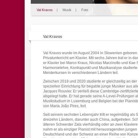
Val Kravos
|
Musik
|
Foto
Val Kravos
Val Kravos wurde im August 2004 in Slowenien geboren. 
Privatunterricht am Klavier. Mit sechs Jahren trat er in
er Klavier bei Marco Kraus, Nicolas Marzinotto und Kae 
Harmonielehre, Kontrapunkt und Musikanalyse studiert
Meisterkursen in verschiedenen Ländern teil.
Zwischen 2018 und 2020 studierte er gleichzeitig an der
speziellen Einrichtung für begabte junge Musiker aus all
Jacques Rouvier. Er verließ diese Cambridge-zertifizie
abgelegt hatte. Er hat gerade seine A-Level-Prüfungen als
Musikstudium in Luxemburg und Belgien bei der Pianistin
von Maria João Pires, fort.
Seit seinem sechsten Lebensjahr tritt er regelmäßig als So
dreizehn Ländern, darunter auch China, aufgetreten. Sch
älteren Schwester Zala vierhändig oder an zwei Klavi
nahm er als einziger Pianist mit herausragenden jungen
Deutschland und der Schweiz an einer Reihe von Konzert