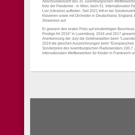
Abschlusskonzert des 35. luxemburgischen Wettbewerbs f
trotz der Pandemie - in Wien, beim 51. Internationalen F
Lviv (Ukraine) auftreten. Seit 2021 tritt er bei Solokonz
Klavieren sowie mit Orchester in Deutschland, England, 
Slowenien auf.
Er gewann den ersten Preis auf einstimmigen Beschluss
Prodige Art 2016" in Luxemburg. 2016 und 2017 gewann
Anerkennung der Jury die Goldmedaillen beim "Luxembu
2019 die gleichen Auszeichnungen beim "Europäischen W
Sonderpreis des luxemburgischen Radiosenders 100,7. Au
internationalen Wettbewerben für Kinder in Frankreich u