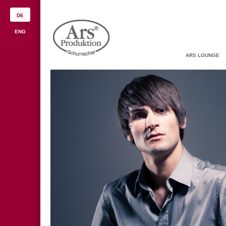
DE
ENG
ARS LOUNGE