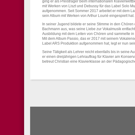
ging er als Preisträger beim internationalen Klavierwet
mit Werken von Liszt und Debussy für das Label Solo M
aufgenommen. Seit Sommer 2017 arbeitet er mit dem La
sein Album mit Werken von Arthur Lourié eingespielt hat.
In seiner Jugend bildete er seine Stimme in den Chören
Bachmann aus, was seine Liebe zur Vokalmusik entfachte
Ausbildung mit dem Leiten von Chören und sammelte in di
Mit dem Album Passio, das er 2017 mit seinem Vokalens
Label ARS Produktion aufgenommen hat, legt er nun sein
Seine Tätigkeit als Lehrer reicht ebenfalls bis in sein
er einen dreijährigen Lehrauftrag für Klavier am Konser
betreut Christian eine Klavierklasse an der Pädagogisch