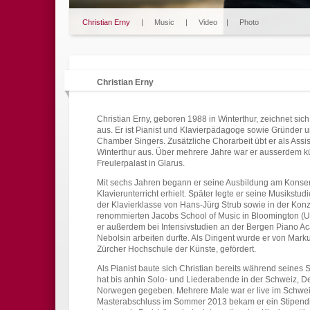
Christian Erny
|
Music
|
Video
|
Photo
Christian Erny
Christian Erny, geboren 1988 in Winterthur, zeichnet sich
aus. Er ist Pianist und Klavierpädagoge sowie Gründer 
Chamber Singers. Zusätzliche Chorarbeit übt er als As
Winterthur aus. Über mehrere Jahre war er ausserdem kün
Freulerpalast in Glarus.
Mit sechs Jahren begann er seine Ausbildung am Konserv
Klavierunterricht erhielt. Später legte er seine Musikst
der Klavierklasse von Hans-Jürg Strub sowie in der Ko
renommierten Jacobs School of Music in Bloomington (USA
er außerdem bei Intensivstudien an der Bergen Piano Ac
Nebolsin arbeiten durfte. Als Dirigent wurde er von Marku
Zürcher Hochschule der Künste, gefördert.
Als Pianist baute sich Christian bereits während seines S
hat bis anhin Solo- und Liederabende in der Schweiz, D
Norwegen gegeben. Mehrere Male war er live im Schwei
Masterabschluss im Sommer 2013 bekam er ein Stipendi