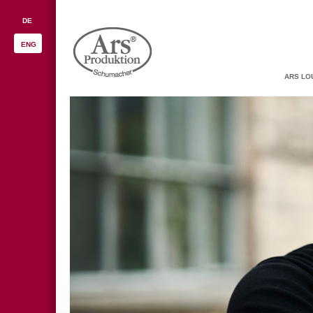
DE
ENG
ARS LO