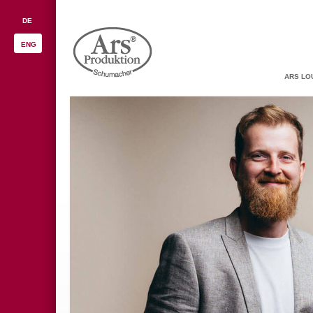
DE
ENG
ARS LO